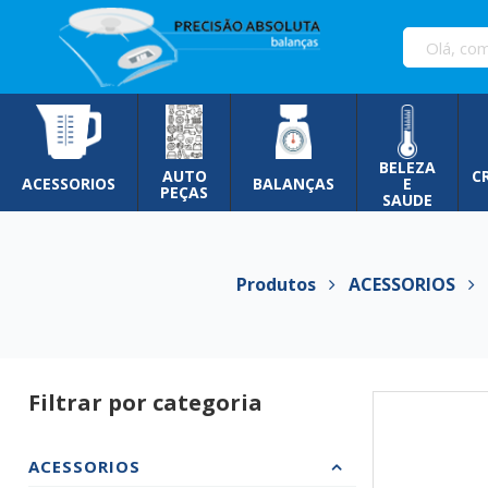
Pular
para
o
conteúdo
BELEZA
AUTO
C
ACESSORIOS
BALANÇAS
E
PEÇAS
SAUDE
Produtos
ACESSORIOS
T
Filtrar por categoria
ACESSORIOS