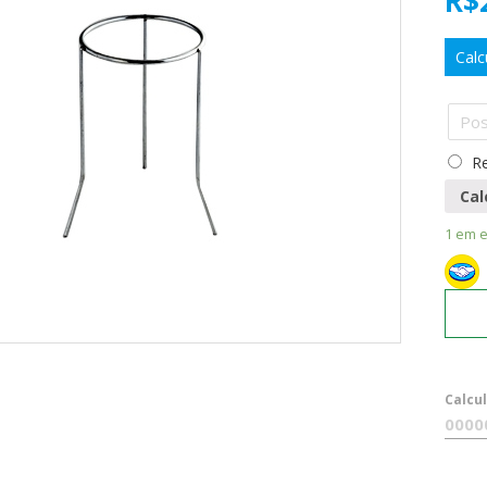
R$
Calc
Re
Cal
1 em 
Calcu