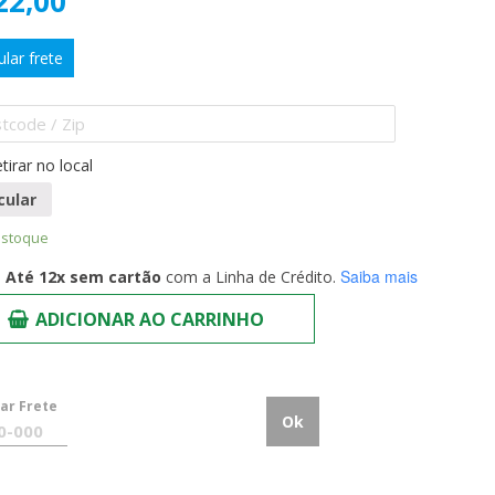
22,00
ular frete
tirar no local
cular
estoque
Saiba mais
Até 12x sem cartão
com a Linha de Crédito.
ADICIONAR AO CARRINHO
lar Frete
Ok