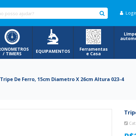
Logi
LImp
automo
RONOMETROS
Ferramentas
EQUIPAMENTOS
/ TIMERS
e Casa
ripe De Ferro, 15cm Diametro X 26cm Altura 023-4
Trip
Cat