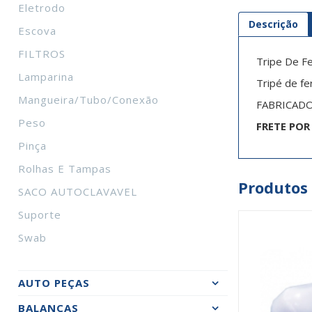
Eletrodo
Descrição
Escova
FILTROS
Tripe De F
Lamparina
Tripé de fe
Mangueira/tubo/conexão
FABRICADO:
Peso
FRETE PO
Pinça
Rolhas E Tampas
Produtos
SACO AUTOCLAVAVEL
Suporte
Swab
AUTO PEÇAS
BALANÇAS