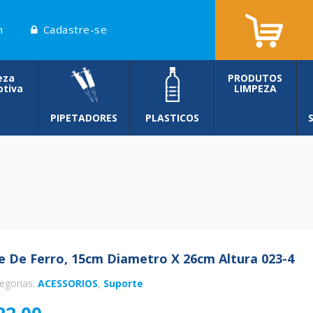
n
Cadastre-se
eza
PRODUTOS
tiva
LIMPEZA
PIPETADORES
PLASTICOS
e De Ferro, 15cm Diametro X 26cm Altura 023-4
egorias:
ACESSORIOS
,
Suporte