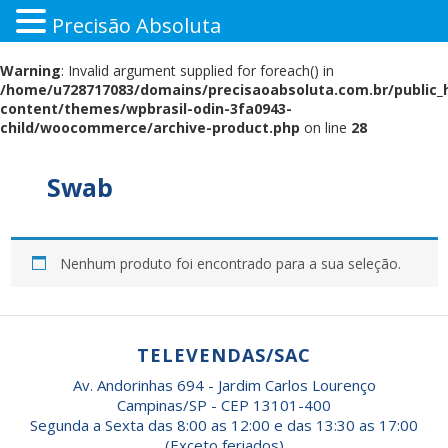
Precisão Absoluta
Pular
Warning
: Invalid argument supplied for foreach() in
para
/home/u728717083/domains/precisaoabsoluta.com.br/public_
o
content/themes/wpbrasil-odin-3fa0943-
conteúdo
child/woocommerce/archive-product.php
on line
28
Swab
Nenhum produto foi encontrado para a sua seleção.
TELEVENDAS/SAC
Av. Andorinhas 694 - Jardim Carlos Lourenço
Campinas/SP - CEP 13101-400
Segunda a Sexta das 8:00 as 12:00 e das 13:30 as 17:00
(Exceto feriados)