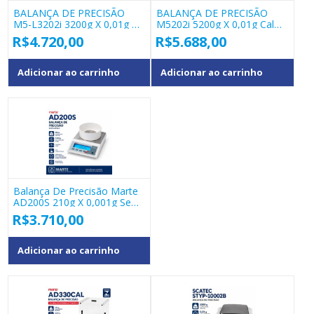
BALANÇA DE PRECISÃO
BALANÇA DE PRECISÃO
M5-L3202i 3200g X 0,01g C/
M5202i 5200g X 0,01g Cal
Processador Estatistico
Interna – BEL
R$
4.720,00
R$
5.688,00
Interno
Adicionar ao carrinho
Adicionar ao carrinho
Balança De Precisão Marte
AD200S 210g X 0,001g Sem
Capela
R$
3.710,00
Adicionar ao carrinho