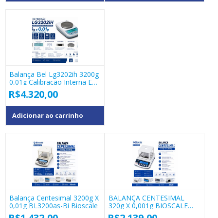
Balança Bel Lg3202ih 3200g
0,01g Calibração Interna E
Glp
R$
4.320,00
Adicionar ao carrinho
Balança Centesimal 3200g X
BALANÇA CENTESIMAL
0,01g BL3200as-Bi Bioscale
320g X 0,001g BIOSCALE
BL320AB-BI
R$
1.432,00
R$
2.139,00