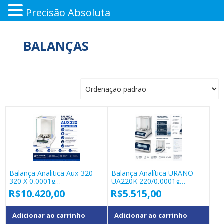
Precisão Absoluta
Pular
para
BALANÇAS
o
conteúdo
Balança Analitica Aux-320
Balança Analítica URANO
320 X 0,0001g
UA220K 220/0,0001g
Marte/shimadzu
CALIBRAÇÃO INTERNA
R$
10.420,00
R$
5.515,00
Adicionar ao carrinho
Adicionar ao carrinho