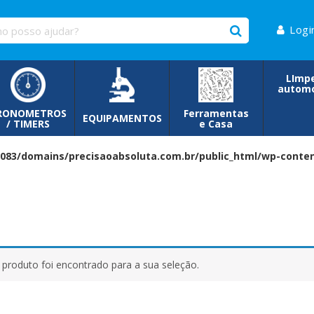
Logi
LImp
automo
RONOMETROS
Ferramentas
EQUIPAMENTOS
/ TIMERS
e Casa
083/domains/precisaoabsoluta.com.br/public_html/wp-conten
roduto foi encontrado para a sua seleção.