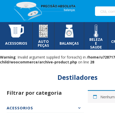
Pular
para
o
conteúdo
BELEZA
AUTO
C
ACESSORIOS
BALANÇAS
E
PEÇAS
SAUDE
Warning
: Invalid argument supplied for foreach() in
/home/u728717
child/woocommerce/archive-product.php
on line
28
Destiladores
Filtrar por categoria
Nenhum p
ACESSORIOS