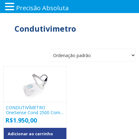
Precisão Absoluta
Pular
para
Condutivimetro
o
conteúdo
CONDUTIVÍMETRO
OneSense Cond 2500 Com
Celula K1 Me003
R$
1.950,00
Adicionar ao carrinho