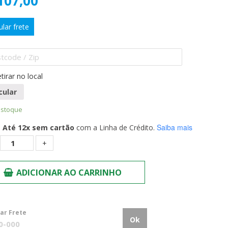
107,00
ular frete
tirar no local
cular
estoque
Saiba mais
Até 12x sem cartão
com a Linha de Crédito.
Quantidade
ADICIONAR AO CARRINHO
lar Frete
Ok