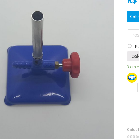
R$
Calc
Re
Cal
3 em 
Calcu