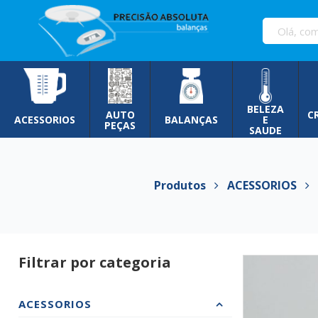
Pular
para
o
conteúdo
BELEZA
AUTO
C
ACESSORIOS
BALANÇAS
E
PEÇAS
SAUDE
Produtos
ACESSORIOS
B
Filtrar por categoria
ACESSORIOS