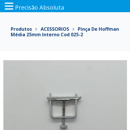
Precisão Absoluta
Pular
para
Produtos
ACESSORIOS
Pinça De Hoffman
o
Média 25mm Interno Cod 025-2
conteúdo