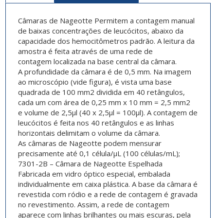
Câmaras de Nageotte
Permitem a contagem manual
de baixas concentrações de leucócitos, abaixo da
capacidade dos hemocitômetros padrão. A leitura da
amostra é feita através de uma rede de
contagem localizada na base central da câmara.
A profundidade da câmara é de 0,5 mm. Na imagem
ao microscópio (vide figura), é vista uma base
quadrada de 100 mm2 dividida em 40 retângulos,
cada um com área de 0,25 mm x 10 mm = 2,5 mm2
e volume de 2,5μl (40 x 2,5μl = 100μl). A contagem de
leucócitos é feita nos 40 retângulos e as linhas
horizontais delimitam o volume da câmara.
As
câmaras de Nageotte
podem mensurar
precisamente até 0,1 célula/μL (100 células/mL);
7301-2B – Câmara de Nageotte Espelhada
Fabricada em vidro óptico especial, embalada
individualmente em caixa plástica. A base da câmara é
revestida com ródio e a rede de contagem é gravada
no revestimento. Assim, a rede de contagem
aparece com linhas brilhantes ou mais escuras, pela