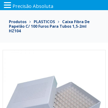
Precisão Absoluta
Pular
para
Produtos
PLASTICOS
Caixa Fibra De
o
Papelão C/ 100 Furos Para Tubos 1,5-2ml
conteúdo
HZ104