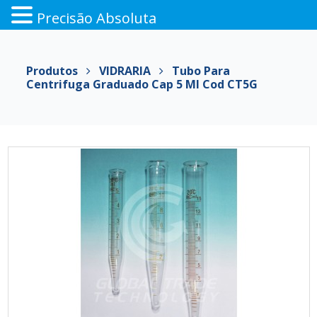
Precisão Absoluta
Pular
para
Produtos
VIDRARIA
Tubo Para
o
Centrifuga Graduado Cap 5 Ml Cod CT5G
conteúdo