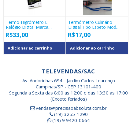
Termo-Higrômetro E
Termômetro Culinário
Relógio Digital Marca
Digital Tipo Espeto Mod
Tomate Mod Pd-003
Tp101 Bmax
R$
33,00
R$
17,00
Adicionar ao carrinho
Adicionar ao carrinho
TELEVENDAS/SAC
Av. Andorinhas 694 - Jardim Carlos Lourenço
Campinas/SP - CEP 13101-400
Segunda a Sexta das 8:00 as 12:00 e das 13:30 as 17:00
(Exceto feriados)
vendas@precisaoabsoluta.com.br
(19) 3255-1290
(19) 9 9420-0664