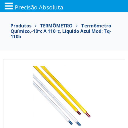
Precisão Absoluta
Pular
para
Produtos
TERMÔMETRO
Termômetro
o
Químico,-10ºc A 110ºc, Líquido Azul Mod: Tq-
conteúdo
110b