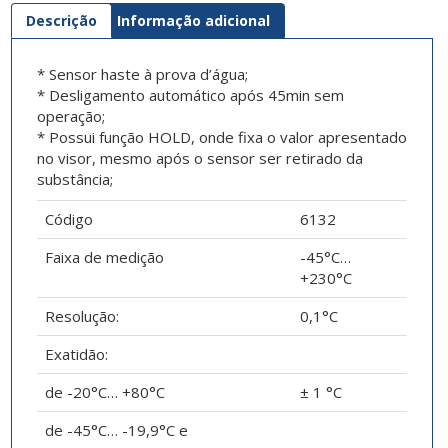
Descrição
Informação adicional
* Sensor haste à prova d’água;
* Desligamento automático após 45min sem
operação;
* Possui função HOLD, onde fixa o valor apresentado
no visor, mesmo após o sensor ser retirado da
substância;
Código
6132
Faixa de medição
-45°C…
+230°C
Resolução:
0,1°C
Exatidão:
de -20°C… +80°C
± 1 °C
de -45°C… -19,9°C e