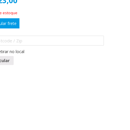
23,00
de estoque
ular frete
tirar no local
cular