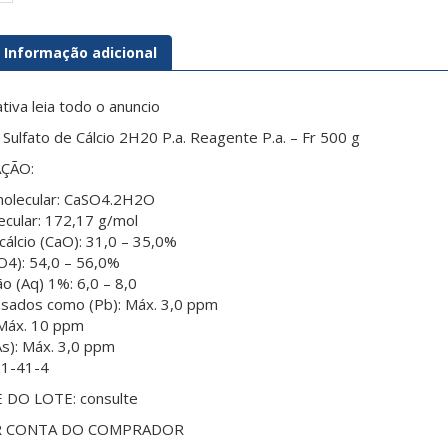
Informação adicional
ativa leia todo o anuncio
lfato de Cálcio 2H20 P.a. Reagente P.a. – Fr 500 g
AÇÃO:
molecular: CaSO4.2H2O
cular: 172,17 g/mol
cálcio (CaO): 31,0 – 35,0%
SO4): 54,0 – 56,0%
ão (Aq) 1%: 6,0 – 8,0
esados como (Pb): Máx. 3,0 ppm
: Máx. 10 ppm
As): Máx. 3,0 ppm
01-41-4
 DO LOTE: consulte
R CONTA DO COMPRADOR