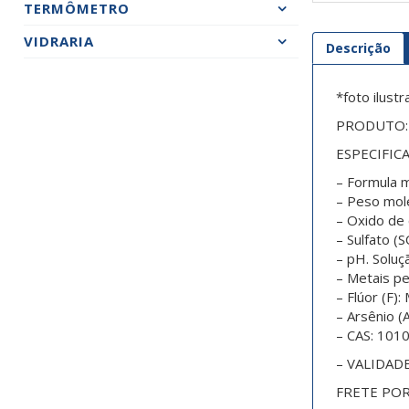
TERMÔMETRO
VIDRARIA
Descrição
*foto ilustr
PRODUTO: Su
ESPECIFIC
– Formula 
– Peso mole
– Oxido de 
– Sulfato (
– pH. Soluç
– Metais p
– Flúor (F)
– Arsênio (
– CAS: 101
– VALIDADE
FRETE PO