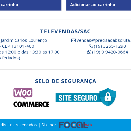
 carrinho
Adicionar ao carrinho
TELEVENDAS/SAC
 Jardim Carlos Lourenço
vendas@precisaoabsoluta.
- CEP 13101-400
(19) 3255-1290
as 12:00 e das 13:30 as 17:00
(19) 9 9420-0664
 feriados)
SELO DE SEGURANÇA
direitos reservados | Site por