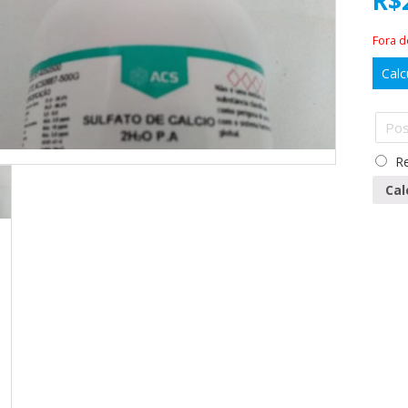
R$
Fora 
Calc
Re
Cal