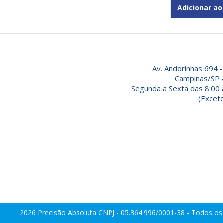
Adicionar ao
Av. Andorinhas 694 -
Campinas/SP 
Segunda a Sexta das 8:00 
(Exceto
2026
Precisão Absoluta
CNPJ - 05.364.996/0001-38 - Todos os 