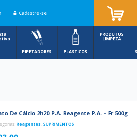
n
Cadastre-se
eza
PRODUTOS
tiva
LIMPEZA
PIPETADORES
PLASTICOS
ato De Cálcio 2h20 P.a. Reagente P.a. – Fr 500g
egorias:
Reagentes
,
SUPRIMENTOS