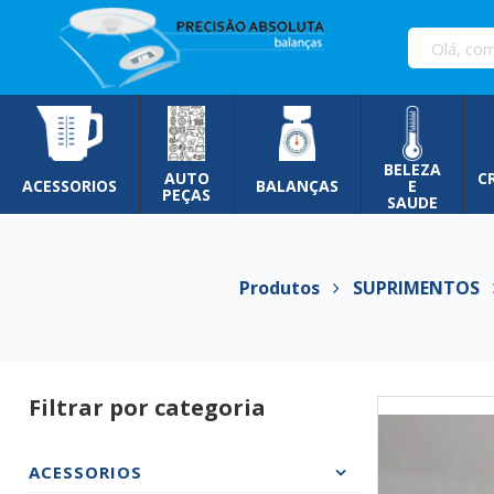
Pular
para
o
conteúdo
BELEZA
AUTO
C
ACESSORIOS
BALANÇAS
E
PEÇAS
SAUDE
Produtos
SUPRIMENTOS
Filtrar por categoria
ACESSORIOS