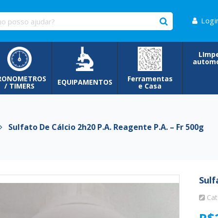
Logi
LImp
automo
RONOMETROS
Ferramentas
EQUIPAMENTOS
/ TIMERS
e Casa
Sulfato De Cálcio 2h20 P.a. Reagente P.a. – Fr 500g
Sulf
Cat