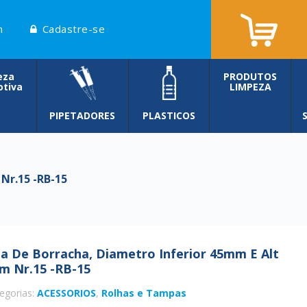
n
Cadastre-se
eza
PRODUTOS
tiva
LIMPEZA
PIPETADORES
PLASTICOS
Nr.15 -RB-15
a De Borracha, Diametro Inferior 45mm E Alt
m Nr.15 -RB-15
egorias:
ACESSORIOS
,
Rolhas e Tampas