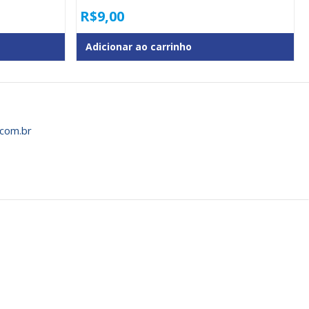
R$
9,00
Adicionar ao carrinho
com.br