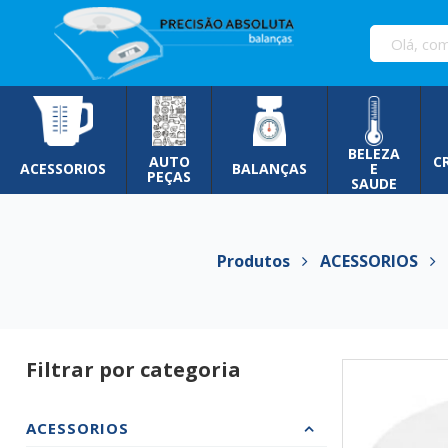
Pular
para
o
conteúdo
BELEZA
AUTO
C
ACESSORIOS
BALANÇAS
E
PEÇAS
SAUDE
Produtos
ACESSORIOS
R
Filtrar por categoria
ACESSORIOS