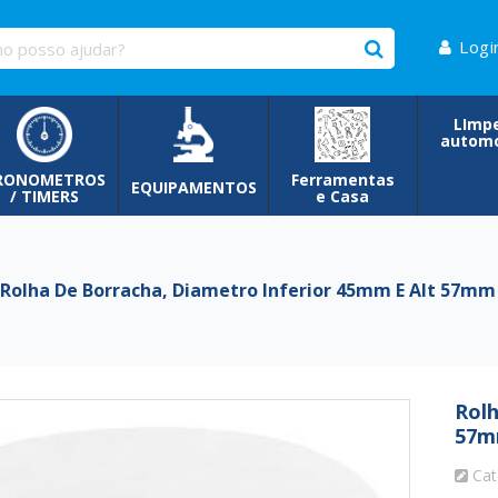
Logi
LImp
automo
RONOMETROS
Ferramentas
EQUIPAMENTOS
/ TIMERS
e Casa
olha De Borracha, Diametro Inferior 45mm E Alt 57mm 
Rolh
57m
Cat