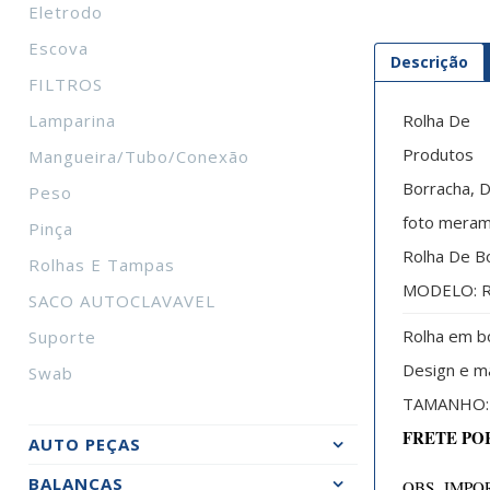
Eletrodo
Escova
Descrição
FILTROS
Lamparina
Rolha De
Produtos
Mangueira/tubo/conexão
Borracha, 
Peso
foto merame
Pinça
Rolha De B
Rolhas E Tampas
MODELO: R
SACO AUTOCLAVAVEL
Rolha em b
Suporte
Design e ma
Swab
TAMANHO: D
FRETE PO
AUTO PEÇAS
BALANÇAS
OBS IMPOR