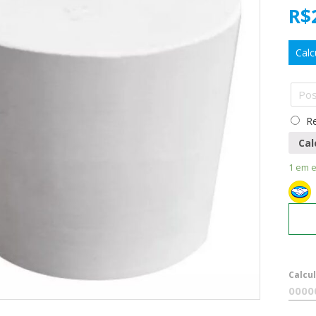
R$
Calc
Re
Cal
1 em 
Calcu