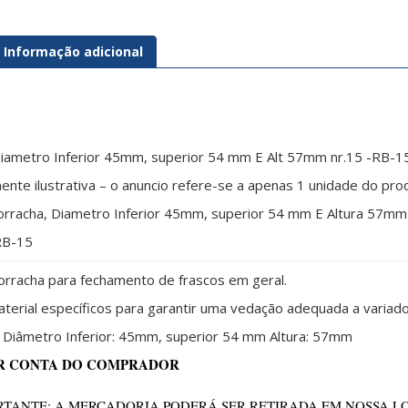
Informação adicional
Diametro Inferior 45mm, superior 54 mm E Alt 57mm nr.15 -RB-1
nte ilustrativa – o anuncio refere-se a apenas 1 unidade do pr
orracha, Diametro Inferior 45mm, superior 54 mm E Altura 57mm
B-15
orracha para fechamento de frascos em geral.
terial específicos para garantir uma vedação adequada a variados
iâmetro Inferior: 45mm, superior 54 mm Altura: 57mm
R CONTA DO COMPRADOR
TANTE: A MERCADORIA PODERÁ SER RETIRADA EM NOSSA L