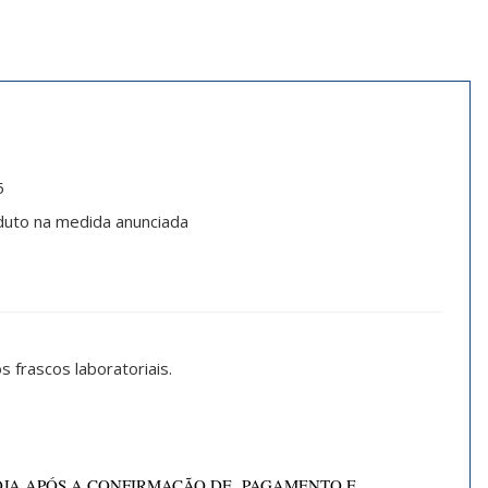
5
oduto na medida anunciada
 frascos laboratoriais.
OJA APÓS A CONFIRMAÇÃO DE PAGAMENTO E