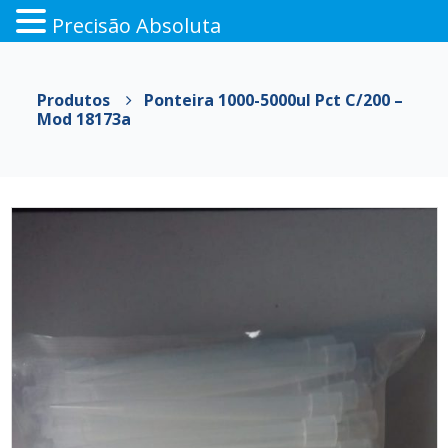
Precisão Absoluta
Pular
para
Produtos
Ponteira 1000-5000ul Pct C/200 –
o
Mod 18173a
conteúdo