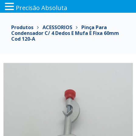
Precisão Absoluta
Pular
para
Produtos
ACESSORIOS
Pinça Para
o
Condensador C/ 4 Dedos E Mufa E Fixa 60mm
conteúdo
Cod 120-A