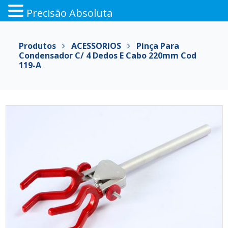
Precisão Absoluta
Pular
para
Produtos
ACESSORIOS
Pinça Para
o
Condensador C/ 4 Dedos E Cabo 220mm Cod
conteúdo
119-A