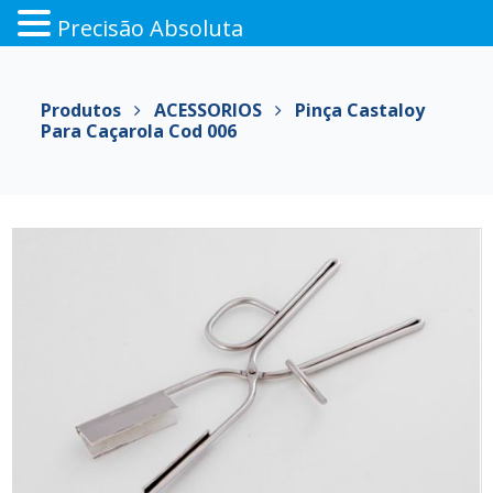
Precisão Absoluta
Pular
para
Produtos
ACESSORIOS
Pinça Castaloy
o
Para Caçarola Cod 006
conteúdo