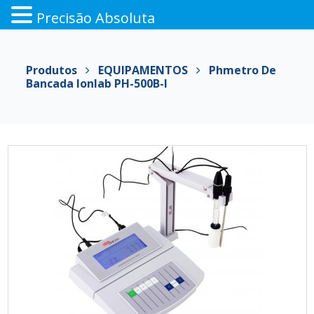
Precisão Absoluta
Pular
para
Produtos
EQUIPAMENTOS
Phmetro De
o
Bancada Ionlab PH-500B-I
conteúdo