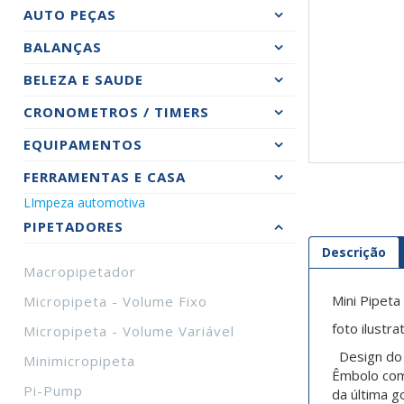
AUTO PEÇAS
BALANÇAS
BELEZA E SAUDE
CRONOMETROS / TIMERS
EQUIPAMENTOS
FERRAMENTAS E CASA
LImpeza automotiva
PIPETADORES
Descrição
Macropipetador
Mini Pipet
Micropipeta - Volume Fixo
foto ilustr
Micropipeta - Volume Variável
Design do c
Minimicropipeta
Êmbolo com 
Pi-Pump
da última g