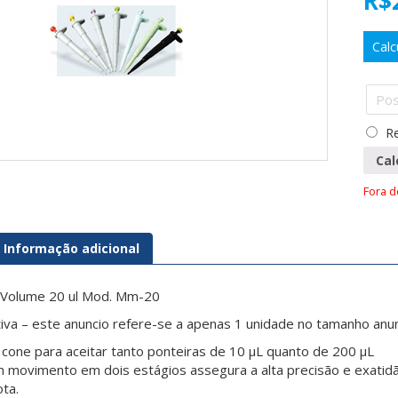
R$
Calc
Re
Cal
Fora 
Informação adicional
a Volume 20 ul Mod. Mm-20
ativa – este anuncio refere-se a apenas 1 unidade no tamanho an
one para aceitar tanto ponteiras de 10 µL quanto de 200 µL
movimento em dois estágios assegura a alta precisão e exatidã
ota.