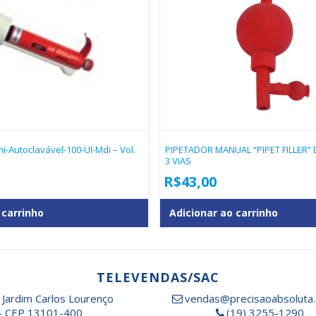
i-Autoclavável-100-Ul-Mdi – Vol.
PIPETADOR MANUAL “PIPET FILLER”
3 VIAS
R$
43,00
 carrinho
Adicionar ao carrinho
TELEVENDAS/SAC
 Jardim Carlos Lourenço
vendas@precisaoabsoluta.
- CEP 13101-400
(19) 3255-1290