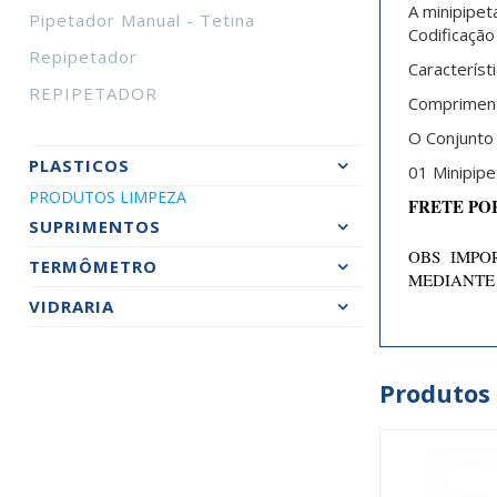
A minipipet
Pipetador Manual - Tetina
Codificação 
Repipetador
Característi
REPIPETADOR
Comprimen
O Conjunto
PLASTICOS
01 Minipipe
PRODUTOS LIMPEZA
FRETE PO
SUPRIMENTOS
OBS IMPOR
TERMÔMETRO
MEDIANTE
VIDRARIA
Produtos