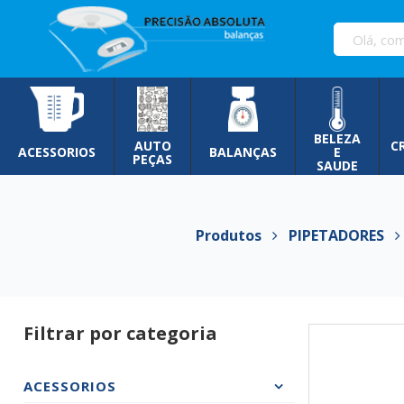
Pular
para
o
conteúdo
BELEZA
AUTO
C
ACESSORIOS
BALANÇAS
E
PEÇAS
SAUDE
Produtos
PIPETADORES
Filtrar por categoria
ACESSORIOS