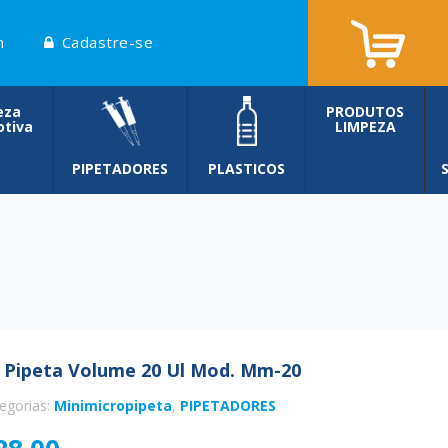
n
Cadastre-se
eza
PRODUTOS
tiva
LIMPEZA
PIPETADORES
PLASTICOS
 Pipeta Volume 20 Ul Mod. Mm-20
egorias:
Minimicropipeta
,
PIPETADORES