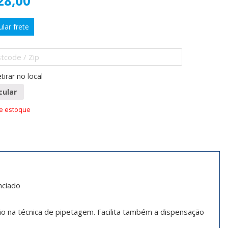
28,00
ular frete
tirar no local
cular
de estoque
unciado
o na técnica de pipetagem. Facilita também a dispensação