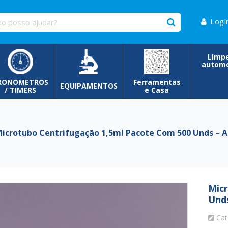
Logi
LImp
automo
RONOMETROS
Ferramentas
EQUIPAMENTOS
/ TIMERS
e Casa
crotubo Centrifugação 1,5ml Pacote Com 500 Unds – 
Mic
Und
Cat