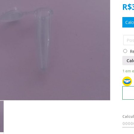
R$
Calc
Re
Cal
1 em 
Calcu