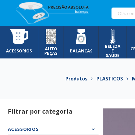
Pular
para
o
conteúdo
BELEZA
AUTO
C
ACESSORIOS
BALANÇAS
E
PEÇAS
SAUDE
Produtos
PLASTICOS
Mi
Filtrar por categoria
ACESSORIOS