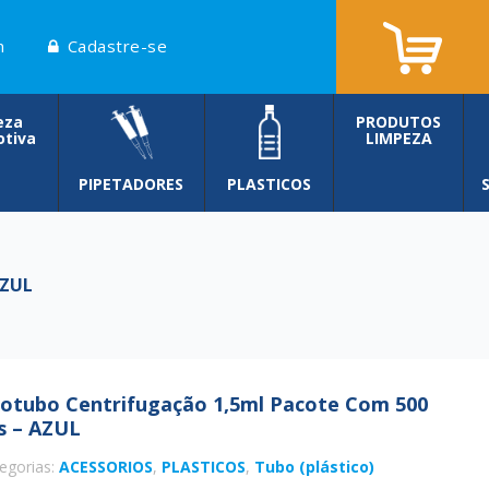
n
Cadastre-se
eza
PRODUTOS
tiva
LIMPEZA
PIPETADORES
PLASTICOS
AZUL
rotubo Centrifugação 1,5ml Pacote Com 500
s – AZUL
egorias:
ACESSORIOS
,
PLASTICOS
,
Tubo (plástico)