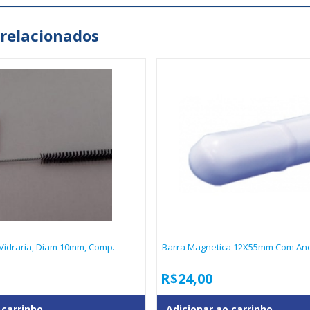
 relacionados
Vidraria, Diam 10mm, Comp.
Barra Magnetica 12X55mm Com Ane
R$
24,00
 carrinho
Adicionar ao carrinho