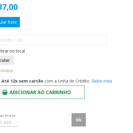
37,00
ular frete
tirar no local
cular
estoque
Saiba mais
Até 12x sem cartão
com a Linha de Crédito.
ADICIONAR AO CARRINHO
lar Frete
Ok