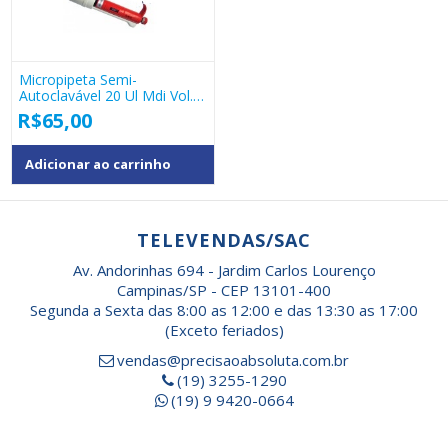
Micropipeta Semi-
Autoclavável 20 Ul Mdi Vol.
Fixo
R$
65,00
Adicionar ao carrinho
TELEVENDAS/SAC
Av. Andorinhas 694 - Jardim Carlos Lourenço
Campinas/SP - CEP 13101-400
Segunda a Sexta das 8:00 as 12:00 e das 13:30 as 17:00
(Exceto feriados)
vendas@precisaoabsoluta.com.br
(19) 3255-1290
(19) 9 9420-0664