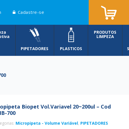
n
Cadastre-se
eza
PRODUTOS
tiva
LIMPEZA
PIPETADORES
PLASTICOS
700
opipeta Biopet Vol.Variavel 20~200ul – Cod
IB-700
egorias:
Micropipeta - Volume Variável
,
PIPETADORES