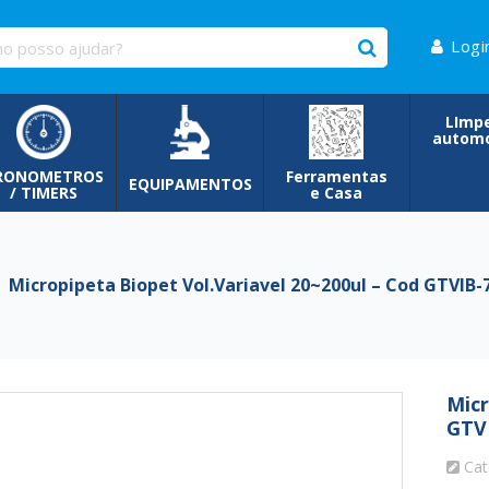
Logi
LImp
automo
RONOMETROS
Ferramentas
EQUIPAMENTOS
/ TIMERS
e Casa
Micropipeta Biopet Vol.Variavel 20~200ul – Cod GTVIB-
Micr
GTV
Cat