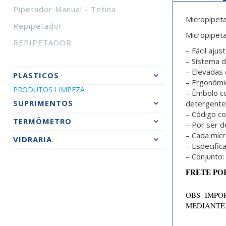
Pipetador Manual - Tetina
Micropipeta
Repipetador
Micropipet
REPIPETADOR
– Fácil aju
– Sistema d
– Elevadas 
PLASTICOS
– Ergonômic
PRODUTOS LIMPEZA
– Êmbolo c
SUPRIMENTOS
detergente
– Código col
TERMÔMETRO
– Por ser d
– Cada micr
VIDRARIA
– Especifi
– Conjunto:
FRETE PO
OBS IMPOR
MEDIANTE