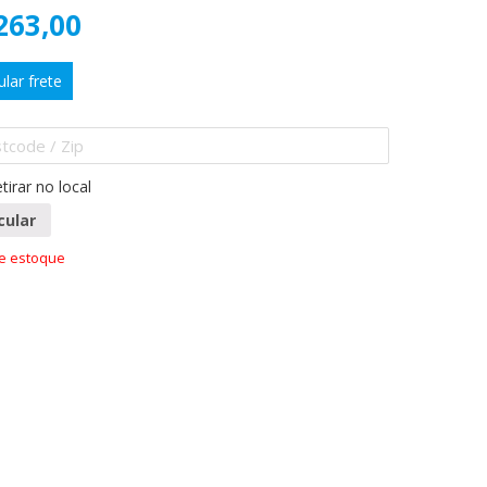
263,00
ular frete
tirar no local
cular
de estoque