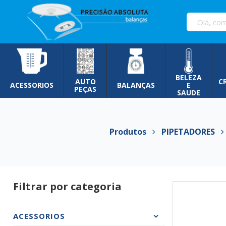
Pular
para
o
conteúdo
BELEZA
AUTO
C
ACESSORIOS
BALANÇAS
E
PEÇAS
SAUDE
Produtos
PIPETADORES
Filtrar por categoria
ACESSORIOS