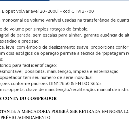
 Biopet Vol.Variavel 20~200ul – cod GTVIB-700
a
monocanal
de volume variável
usadas na transferência de quant
ste de volume por simples rotação do êmbolo;
igital de parada, sem escalas para alinhar, garante ausência de 
exatidão e precisão;
a, leve, com êmbolo de deslizamento suave, proporciona confor
om dois estágios de operação permite a técnica de “pipetagem r
s;
orido para fácil identificação;
esmontável, possibilita, manutenção, limpeza e esterilização;
opipetador tem seu número de série individual
cações conforme padrões DIN12650 & EN ISO 8655;
 micropipeta, chave de manutenção/recalibração, manual de instr
R CONTA DO COMPRADOR
TANTE: A MERCADORIA PODERÁ SER RETIRADA EM NOSSA L
 PRÉVIO AGENDAMENTO