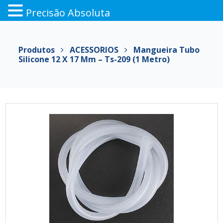
Precisão Absoluta
Pular
para
Produtos
ACESSORIOS
Mangueira Tubo
o
Silicone 12 X 17 Mm – Ts-209 (1 Metro)
conteúdo