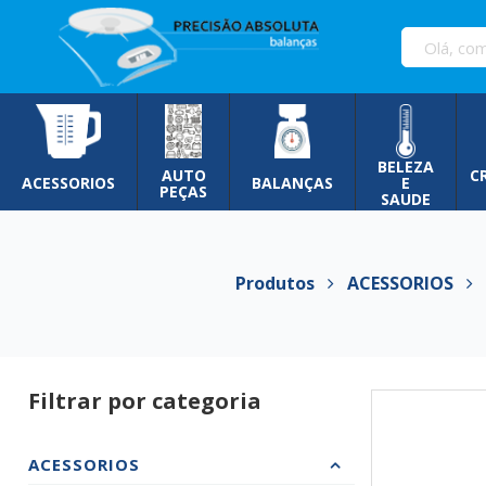
Pular
para
o
conteúdo
BELEZA
AUTO
C
ACESSORIOS
BALANÇAS
E
PEÇAS
SAUDE
Produtos
ACESSORIOS
M
Filtrar por categoria
ACESSORIOS