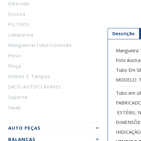
Eletrodo
Escova
FILTROS
Descrição
Lamparina
Mangueira/tubo/conexão
Mangueira 
Peso
Foto ilustra
Pinça
Tubo Em Si
Rolhas E Tampas
MODELO: T
SACO AUTOCLAVAVEL
Tubo em sil
Suporte
FABRICADO 
Swab
ESTÉRIL: 
DIMENSÕES:
AUTO PEÇAS
INDICAÇÃO:
BALANÇAS