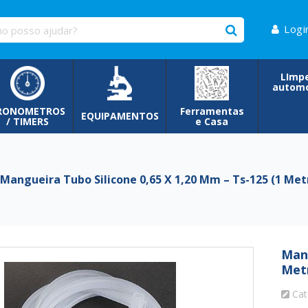
Logi
LImp
automo
RONOMETROS
Ferramentas
EQUIPAMENTOS
/ TIMERS
e Casa
angueira Tubo Silicone 0,65 X 1,20 Mm – Ts-125 (1 Met
Mang
Met
Cat