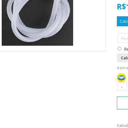
R$
Calc
Re
Cal
4 em 
Calcu