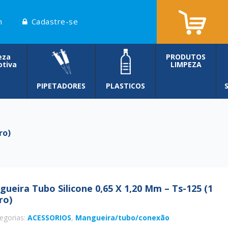
n
Cadastre-se
eza
PRODUTOS
tiva
LIMPEZA
PIPETADORES
PLASTICOS
ro)
ueira Tubo Silicone 0,65 X 1,20 Mm – Ts-125 (1
ro)
egorias:
ACESSORIOS
,
Mangueira/tubo/conexão