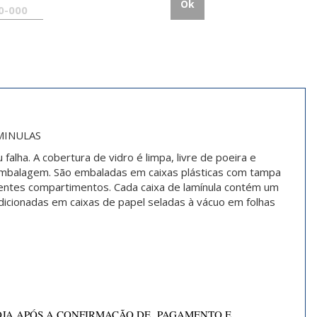
Ok
MINULAS
alha. A cobertura de vidro é limpa, livre de poeira e
embalagem. São embaladas em caixas plásticas com tampa
entes compartimentos. Cada caixa de
lamínula
contém um
dicionadas em caixas de papel seladas à vácuo em folhas
OJA APÓS A CONFIRMAÇÃO DE PAGAMENTO E