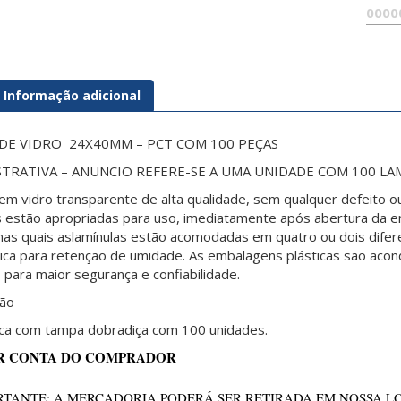
Informação adicional
DE VIDRO 24X40MM – PCT COM 100 PEÇAS
TRATIVA – ANUNCIO REFERE-SE A UMA UNIDADE COM 100 LA
em vidro transparente de alta qualidade, sem qualquer defeito ou f
s
estão apropriadas para uso, imediatamente após abertura da 
nas quais as
lamínulas
estão acomodadas em quatro ou dois difer
lica para retenção de umidade. As embalagens plásticas são acon
, para maior segurança e confiabilidade.
ão
ica com tampa dobradiça com 100 unidades.
R CONTA DO COMPRADOR
TANTE: A MERCADORIA PODERÁ SER RETIRADA EM NOSSA L