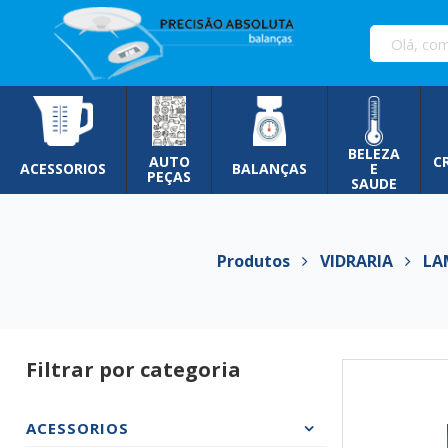
Pular
para
o
conteúdo
BELEZA
AUTO
C
ACESSORIOS
BALANÇAS
E
PEÇAS
SAUDE
Produtos
VIDRARIA
LAM
Filtrar por categoria
ACESSORIOS