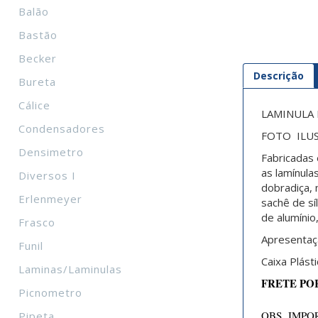
Balão
Bastão
Becker
Descrição
Bureta
Cálice
LAMINULA 
Condensadores
FOTO ILUS
Densimetro
Fabricadas 
as
lamínula
Diversos I
dobradiça, 
Erlenmeyer
sachê de sí
de alumínio
Frasco
Apresentaç
Funil
Caixa Plást
Laminas/Laminulas
FRETE PO
Picnometro
OBS IMPOR
Pipeta