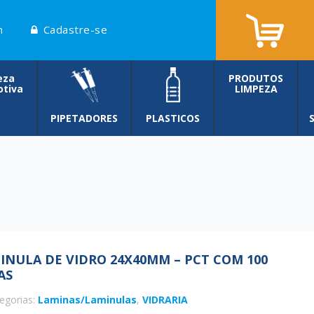
n
Cadastre-se
eza
PRODUTOS
tiva
LIMPEZA
PIPETADORES
PLASTICOS
INULA DE VIDRO 24X40MM – PCT COM 100
AS
egorias:
Laminas/Laminulas
,
VIDRARIA