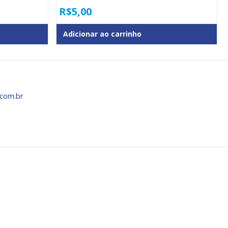
R$
5,00
Adicionar ao carrinho
com.br