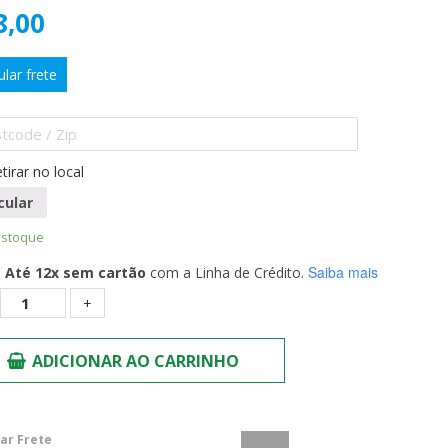
8,00
ular frete
tirar no local
cular
estoque
Saiba mais
Até 12x sem cartão
com a Linha de Crédito.
Quantidade
ADICIONAR AO CARRINHO
lar Frete