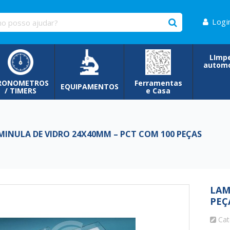
Logi
LImp
automo
RONOMETROS
Ferramentas
EQUIPAMENTOS
/ TIMERS
e Casa
INULA DE VIDRO 24X40MM – PCT COM 100 PEÇAS
LAM
PEÇ
Cat