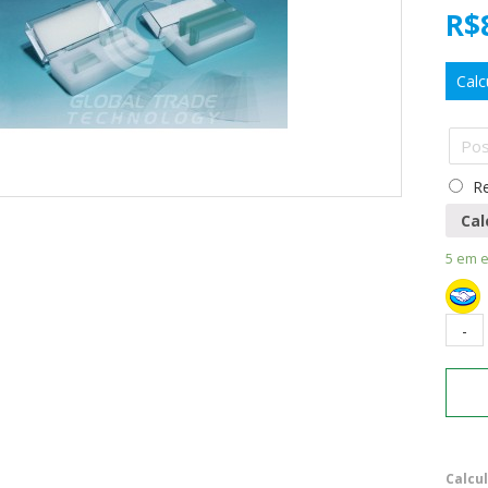
R$
Calc
Re
Cal
5 em 
Calcu