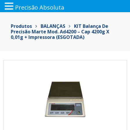
Precisão Absoluta
Pular
para
Produtos
BALANÇAS
KIT Balança De
o
Precisão Marte Mod. Ad4200 – Cap 4200g X
conteúdo
0,01g + Impressora (ESGOTADA)