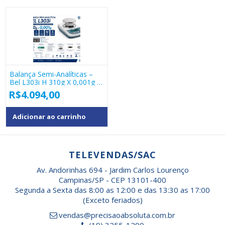
Balança Semi-Analíticas –
Bel L303i H 310g X 0,001g –
Bel
R$
4.094,00
Adicionar ao carrinho
TELEVENDAS/SAC
Av. Andorinhas 694 - Jardim Carlos Lourenço
Campinas/SP - CEP 13101-400
Segunda a Sexta das 8:00 as 12:00 e das 13:30 as 17:00
(Exceto feriados)
vendas@precisaoabsoluta.com.br