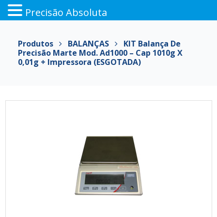
Precisão Absoluta
Pular
para
Produtos
BALANÇAS
KIT Balança De
o
Precisão Marte Mod. Ad1000 – Cap 1010g X
conteúdo
0,01g + Impressora (ESGOTADA)