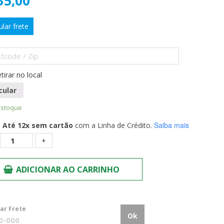
35,00
ular frete
tirar no local
cular
estoque
Saiba mais
Até 12x sem cartão
com a Linha de Crédito.
Quantidade
ADICIONAR AO CARRINHO
lar Frete
Ok