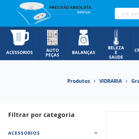
Pular
para
o
conteúdo
BELEZA
AUTO
C
ACESSORIOS
BALANÇAS
E
PEÇAS
SAUDE
Produtos
VIDRARIA
Gral
Filtrar por categoria
ACESSORIOS