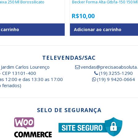
ixa 250 Ml Borossilicato
Becker Forma Alta Gtbfa-150 150 Ml
R$
10,00
 carrinho
Adicionar ao carrinho
TELEVENDAS/SAC
 Jardim Carlos Lourenço
vendas@precisaoabsoluta.
- CEP 13101-400
(19) 3255-1290
as 12:00 e das 13:30 as 17:00
(19) 9 9420-0664
 feriados)
SELO DE SEGURANÇA