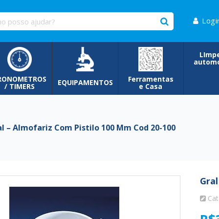
Logi
LImp
automo
RONOMETROS
Ferramentas
EQUIPAMENTOS
/ TIMERS
e Casa
 – Almofariz Com Pistilo 100 Mm Cod 20-100
Gral
Cat