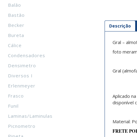
Balão
Bastão
Becker
Descrição
Bureta
Gral – almo
Cálice
foto merame
Condensadores
Densimetro
Gral (almof
Diversos I
Erlenmeyer
Frasco
Aplicado na
disponível 
Funil
Laminas/Laminulas
Material: P
Picnometro
FRETE PO
Pipeta