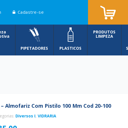
n
Cadastre-se
eza
PRODUTOS
tiva
LIMPEZA
PIPETADORES
PLASTICOS
 – Almofariz Com Pistilo 100 Mm Cod 20-100
egorias:
Diversos I
,
VIDRARIA