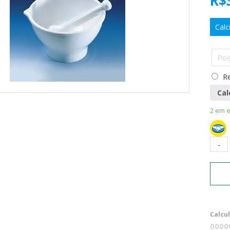
R$
Calc
Re
Cal
2 em 
Calcu