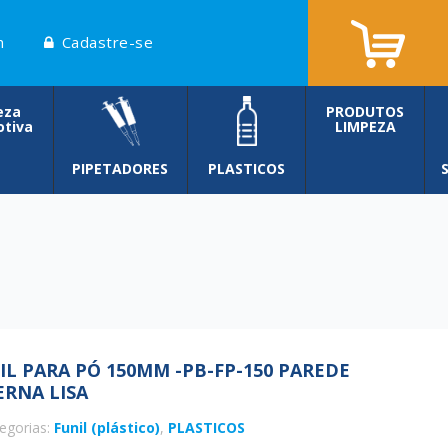
n
Cadastre-se
eza
PRODUTOS
tiva
LIMPEZA
PIPETADORES
PLASTICOS
IL PARA PÓ 150MM -PB-FP-150 PAREDE
ERNA LISA
egorias:
Funil (plástico)
,
PLASTICOS