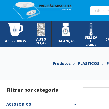
Pular
para
o
conteúdo
BELEZA
AUTO
C
ACESSORIOS
BALANÇAS
E
PEÇAS
SAUDE
Produtos
PLASTICOS
FU
Filtrar por categoria
ACESSORIOS