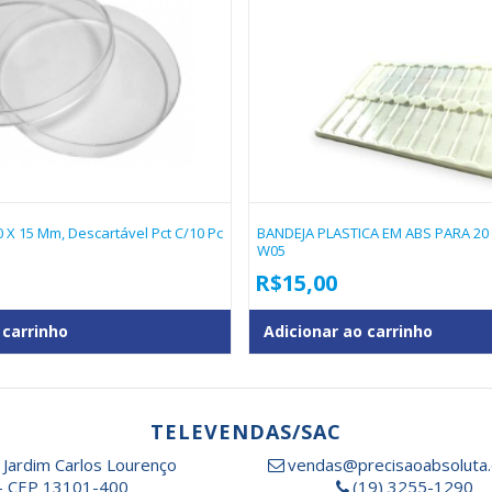
0 X 15 Mm, Descartável Pct C/10 Pc
BANDEJA PLASTICA EM ABS PARA 20
W05
R$
15,00
 carrinho
Adicionar ao carrinho
TELEVENDAS/SAC
 Jardim Carlos Lourenço
vendas@precisaoabsoluta.
- CEP 13101-400
(19) 3255-1290