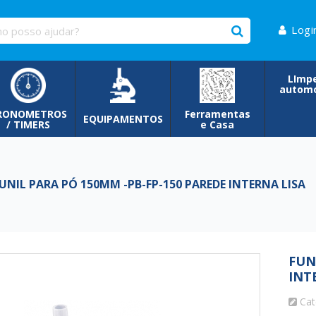
Logi
LImp
automo
RONOMETROS
Ferramentas
EQUIPAMENTOS
/ TIMERS
e Casa
NIL PARA PÓ 150MM -PB-FP-150 PAREDE INTERNA LISA
FUN
INT
Cat