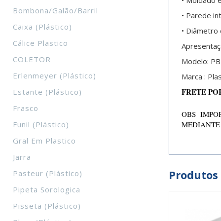
• Moldado e
Bombona/galão/barril
• Parede int
Caixa (plástico)
• Diâmetro
Cálice Plastico
Apresentaç
COLETOR
Modelo:
PB
Erlenmeyer (plástico)
Marca :
Plas
FRETE PO
Estante (plástico)
Frasco
OBS IMPOR
Funil (plástico)
MEDIANTE
Gral Em Plastico
Jarra
Produtos
Pasteur (plástico)
Pipeta Sorologica
Pisseta (plástico)