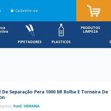
n
Cadastre-se
eza
PRODUTOS
tiva
LIMPEZA
PIPETADORES
PLASTICOS
l De Separação Pera 1000 Ml Rolha E Torneira De
on
egorias:
Funil
,
VIDRARIA