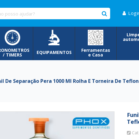
Logi
LImp
automo
RONOMETROS
Ferramentas
EQUIPAMENTOS
/ TIMERS
e Casa
l De Separação Pera 1000 Ml Rolha E Torneira De Teflon
Funi
Tefl
Cat