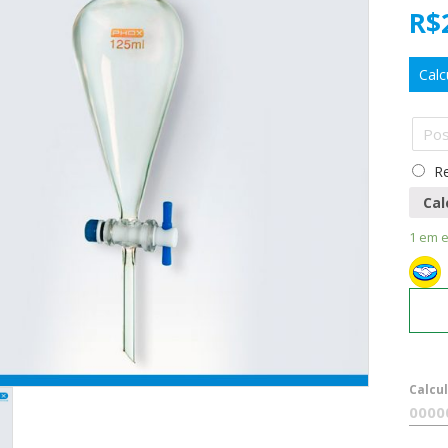
R$
Calc
Re
Cal
1 em 
Calcu