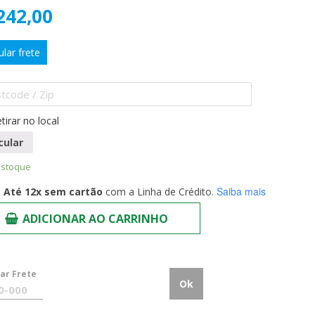
242,00
ular frete
tirar no local
cular
estoque
Saiba mais
Até 12x sem cartão
com a Linha de Crédito.
ADICIONAR AO CARRINHO
lar Frete
Ok