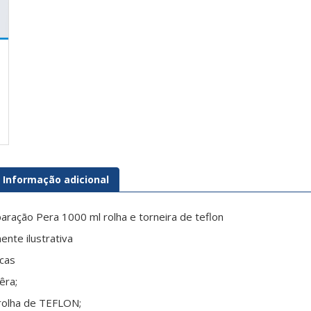
Informação adicional
paração Pera 1000 ml rolha e torneira de teflon
nte ilustrativa
icas
êra;
rolha de TEFLON;