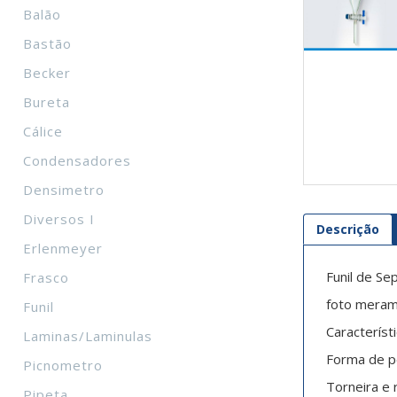
Balão
Bastão
Becker
Bureta
Cálice
Condensadores
Densimetro
Diversos I
Descrição
Erlenmeyer
Funil de Se
Frasco
foto merame
Funil
Característ
Laminas/Laminulas
Forma de p
Picnometro
Torneira e 
Pipeta