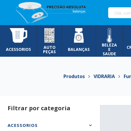
Pular
para
o
conteúdo
BELEZA
AUTO
C
ACESSORIOS
BALANÇAS
E
PEÇAS
SAUDE
Produtos
VIDRARIA
Funi
Filtrar por categoria
ACESSORIOS