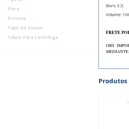
Boro 3.3;
Placa
Volume: 10
Proveta
Tubo De Ensaio
FRETE PO
Tubos Para Centrifuga
OBS IMPOR
MEDIANTE
Produtos