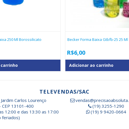
ixa 250 Ml Borossilicato
Becker Forma Baixa Gtbfb-25 25 Ml 
R$
6,00
 carrinho
Adicionar ao carrinho
TELEVENDAS/SAC
 Jardim Carlos Lourenço
vendas@precisaoabsoluta.
- CEP 13101-400
(19) 3255-1290
as 12:00 e das 13:30 as 17:00
(19) 9 9420-0664
 feriados)