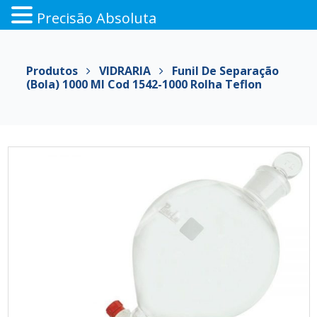
Precisão Absoluta
Pular
para
Produtos
VIDRARIA
Funil De Separação
o
(bola) 1000 Ml Cod 1542-1000 Rolha Teflon
conteúdo