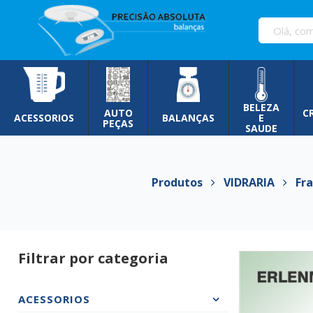
Pular
para
o
conteúdo
BELEZA
AUTO
C
ACESSORIOS
BALANÇAS
E
PEÇAS
SAUDE
Produtos
VIDRARIA
Fras
Filtrar por categoria
ACESSORIOS