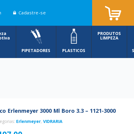
n
Cadastre-se
eza
PRODUTOS
tiva
LIMPEZA
PIPETADORES
PLASTICOS
co Erlenmeyer 3000 Ml Boro 3.3 – 1121-3000
egorias:
Erlenmeyer
,
VIDRARIA