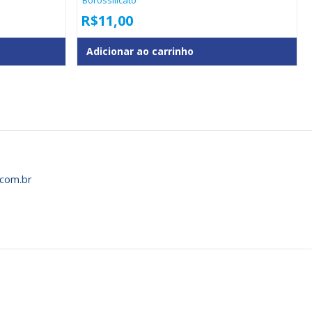
Borossilicato
R$
11,00
Adicionar ao carrinho
com.br