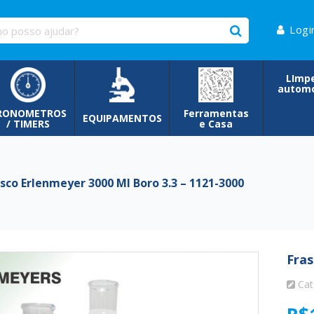
Logi
LImp
automo
RONOMETROS
Ferramentas
EQUIPAMENTOS
/ TIMERS
e Casa
co Erlenmeyer 3000 Ml Boro 3.3 – 1121-3000
Fras
Cat