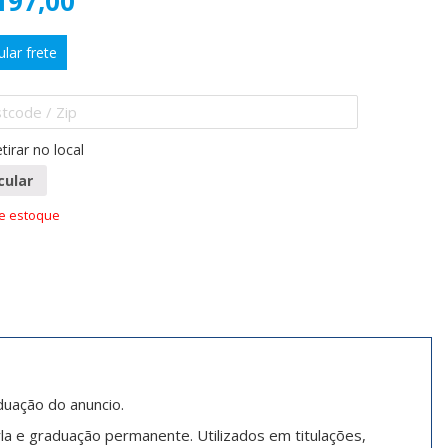
197,00
ular frete
tirar no local
cular
de estoque
duação do anuncio.
la e graduação permanente. Utilizados em titulações,