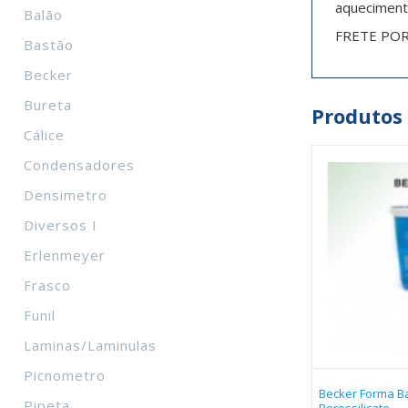
aquecimento
Balão
FRETE PO
Bastão
Becker
Bureta
Produtos
Cálice
Condensadores
Densimetro
Diversos I
Erlenmeyer
Frasco
Funil
Laminas/Laminulas
Picnometro
Becker Forma Ba
Pipeta