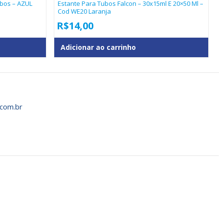
ubos – AZUL
Estante Para Tubos Falcon – 30x15ml E 20×50 Ml –
Cod WE20 Laranja
R$
14,00
Adicionar ao carrinho
com.br