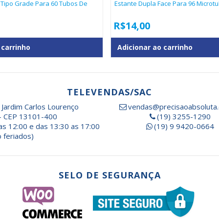
a Tipo Grade Para 60 Tubos De
Estante Dupla Face Para 96 Microt
R$
14,00
 carrinho
Adicionar ao carrinho
TELEVENDAS/SAC
 Jardim Carlos Lourenço
vendas@precisaoabsoluta.
- CEP 13101-400
(19) 3255-1290
as 12:00 e das 13:30 as 17:00
(19) 9 9420-0664
 feriados)
SELO DE SEGURANÇA