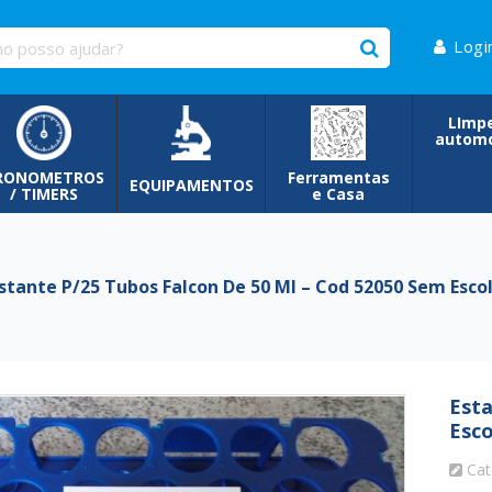
Logi
LImp
automo
RONOMETROS
Ferramentas
EQUIPAMENTOS
/ TIMERS
e Casa
tante P/25 Tubos Falcon De 50 Ml – Cod 52050 Sem Esco
Esta
Esco
Cat