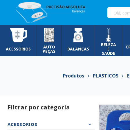
Pular
para
o
conteúdo
BELEZA
AUTO
C
ACESSORIOS
BALANÇAS
E
PEÇAS
SAUDE
Produtos
PLASTICOS
Es
Filtrar por categoria
ACESSORIOS