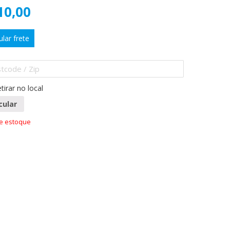
10,00
ular frete
tirar no local
cular
de estoque