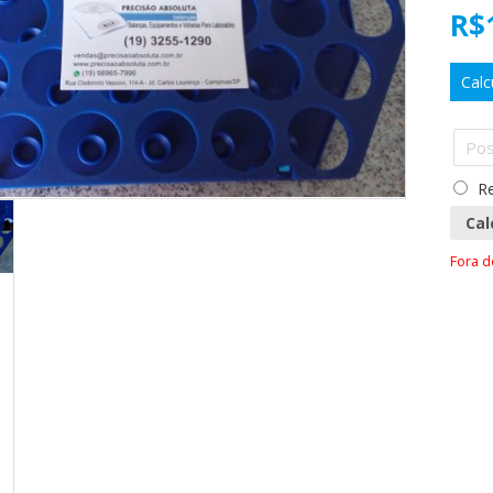
R$
Calc
Re
Cal
Fora 