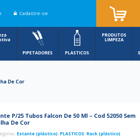
n
Cadastre-se
eza
PRODUTOS
tiva
LIMPEZA
PIPETADORES
PLASTICOS
lha De Cor
nte P/25 Tubos Falcon De 50 Ml – Cod 52050 Sem
lha De Cor
egorias:
Estante (plástico)
,
PLASTICOS
,
Rack (plástico)