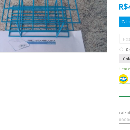
R$
Calc
Re
Cal
1 em 
Calcu