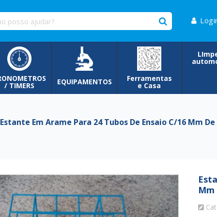
Logi
LImp
automo
RONOMETROS
Ferramentas
EQUIPAMENTOS
/ TIMERS
e Casa
stante Em Arame Para 24 Tubos De Ensaio C/16 Mm De
Esta
Mm 
Cat