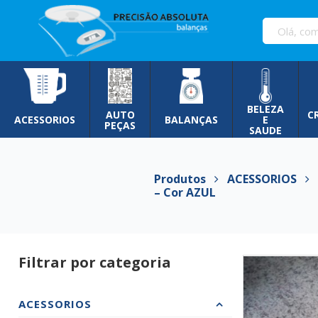
Pular
para
o
conteúdo
BELEZA
AUTO
C
ACESSORIOS
BALANÇAS
E
PEÇAS
SAUDE
Produtos
ACESSORIOS
E
– Cor AZUL
Filtrar por categoria
ACESSORIOS