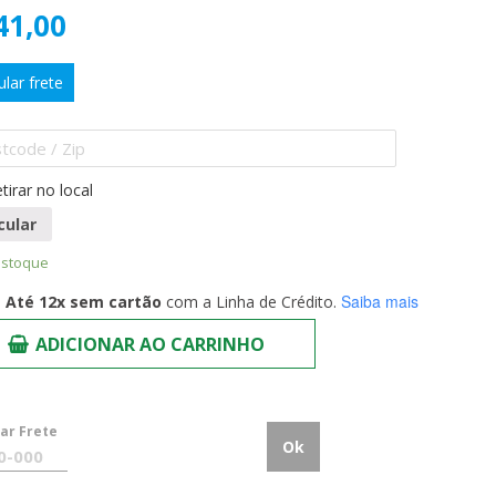
41,00
ular frete
tirar no local
cular
estoque
Saiba mais
Até 12x sem cartão
com a Linha de Crédito.
ADICIONAR AO CARRINHO
lar Frete
Ok