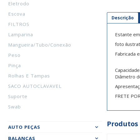
Eletrodo
Escova
Descrição
FILTROS
Lamparina
Estante em
foto ilustr
Mangueira/tubo/conexão
Fabricada 
Peso
Pinça
Capacidade
Rolhas E Tampas
Diâmetro d
SACO AUTOCLAVAVEL
Apresentaç
FRETE PO
Suporte
Swab
Produtos
AUTO PEÇAS
BALANÇAS