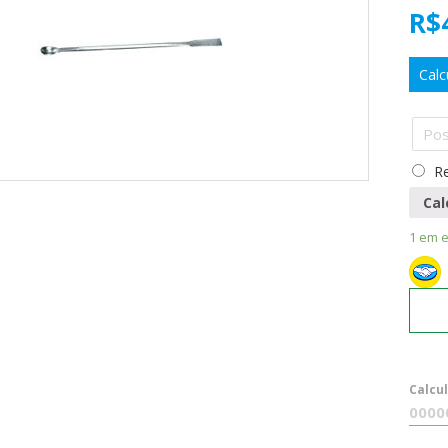
R$
Calc
Re
Cal
1 em 
Calcu