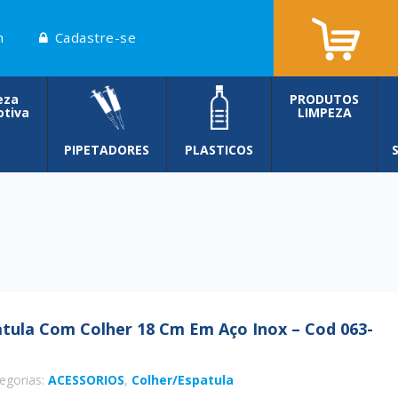
n
Cadastre-se
eza
PRODUTOS
tiva
LIMPEZA
PIPETADORES
PLASTICOS
tula Com Colher 18 Cm Em Aço Inox – Cod 063-
egorias:
ACESSORIOS
,
Colher/Espatula