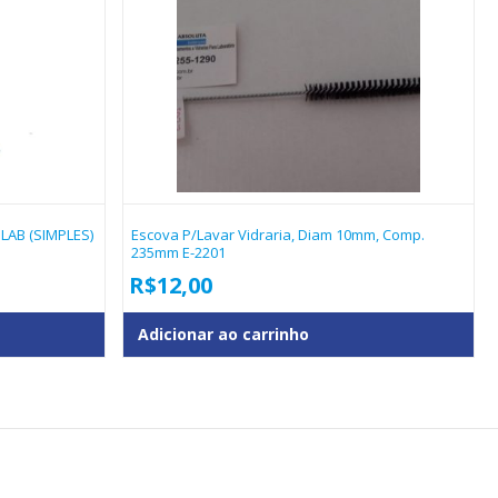
LAB (SIMPLES)
Escova P/lavar Vidraria, Diam 10mm, Comp.
235mm E-2201
R$
12,00
Adicionar ao carrinho