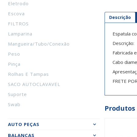
Eletrodo
Escova
Descrição
FILTROS
Lamparina
Espatula c
Descrição:
Mangueira/tubo/conexão
Fabricada e
Peso
Cabo diame
Pinça
Apresentaç
Rolhas E Tampas
FRETE PO
SACO AUTOCLAVAVEL
Suporte
Swab
Produtos
AUTO PEÇAS
BALANÇAS