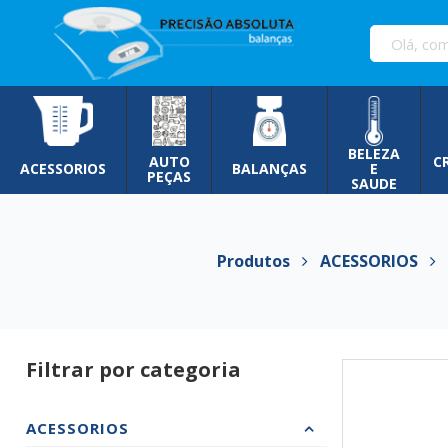
Pular
para
o
conteúdo
BELEZA
AUTO
C
ACESSORIOS
BALANÇAS
E
PEÇAS
SAUDE
Produtos
ACESSORIOS
E
Filtrar por categoria
ACESSORIOS