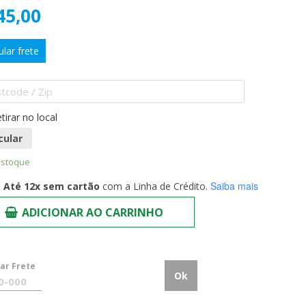
45,00
ular frete
tirar no local
cular
estoque
Saiba mais
Até 12x sem cartão
com a Linha de Crédito.
ADICIONAR AO CARRINHO
lar Frete
Ok