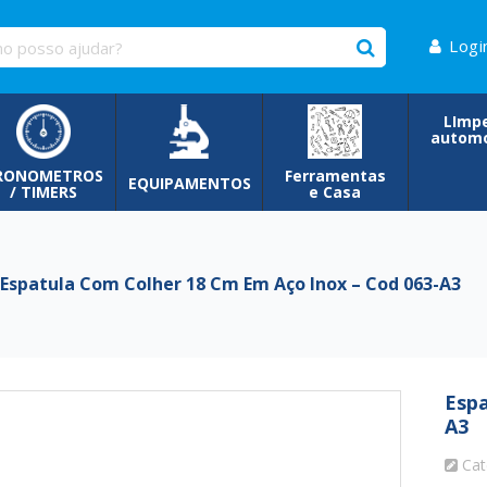
Logi
LImp
automo
RONOMETROS
Ferramentas
EQUIPAMENTOS
/ TIMERS
e Casa
spatula Com Colher 18 Cm Em Aço Inox – Cod 063-A3
Espa
A3
Cat