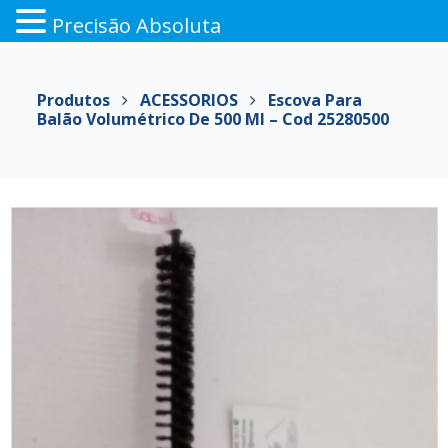
Precisão Absoluta
Pular
para
Produtos
ACESSORIOS
Escova Para
o
Balão Volumétrico De 500 Ml – Cod 25280500
conteúdo