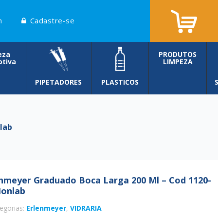
n
Cadastre-se
eza
PRODUTOS
tiva
LIMPEZA
PIPETADORES
PLASTICOS
lab
nmeyer Graduado Boca Larga 200 Ml – Cod 1120-
Ionlab
egorias:
Erlenmeyer
,
VIDRARIA