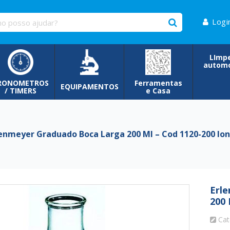
Logi
LImp
automo
RONOMETROS
Ferramentas
EQUIPAMENTOS
/ TIMERS
e Casa
nmeyer Graduado Boca Larga 200 Ml – Cod 1120-200 Ion
Erle
200 
Cat