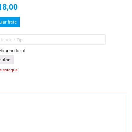
18,00
ular frete
tirar no local
cular
de estoque