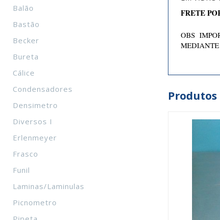
Balão
FRETE PO
Bastão
OBS IMPOR
Becker
MEDIANTE
Bureta
Cálice
Condensadores
Produtos
Densimetro
Diversos I
Erlenmeyer
Frasco
Funil
Laminas/Laminulas
Picnometro
Pipeta