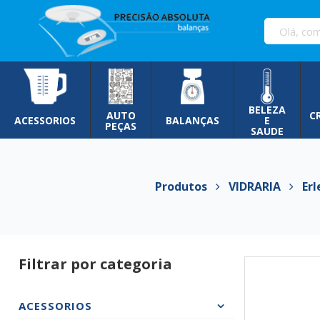
Pular
para
o
conteúdo
BELEZA
AUTO
C
ACESSORIOS
BALANÇAS
E
PEÇAS
SAUDE
Produtos
VIDRARIA
Erle
Filtrar por categoria
ACESSORIOS