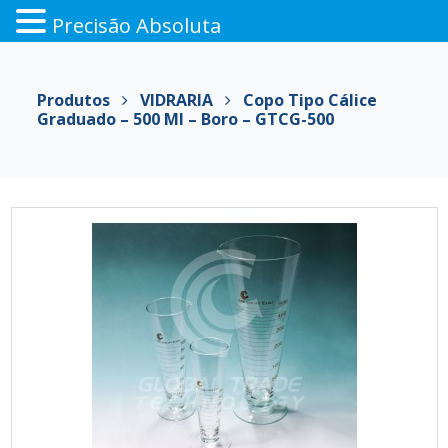
Precisão Absoluta
Pular
para
Produtos
VIDRARIA
Copo Tipo Cálice
o
Graduado – 500 Ml – Boro – GTCG-500
conteúdo