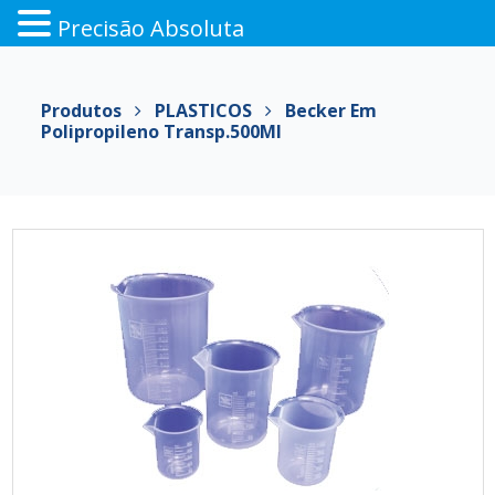
Precisão Absoluta
Pular
para
Produtos
PLASTICOS
Becker Em
o
Polipropileno Transp.500Ml
conteúdo