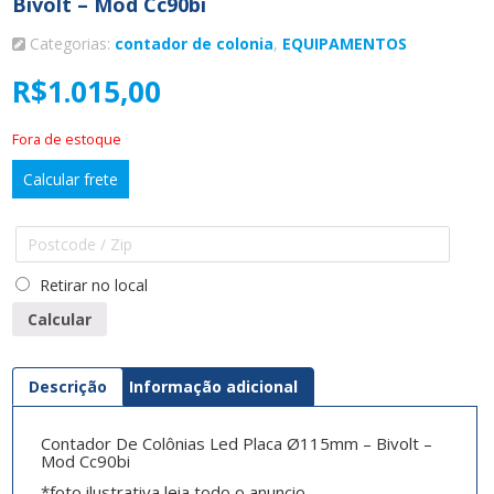
Bivolt – Mod Cc90bi
Categorias:
contador de colonia
,
EQUIPAMENTOS
R$
1.015,00
Fora de estoque
Calcular frete
Retirar no local
Calcular
Descrição
Informação adicional
Contador De Colônias Led Placa Ø115mm – Bivolt –
Mod Cc90bi
*foto ilustrativa leia todo o anuncio