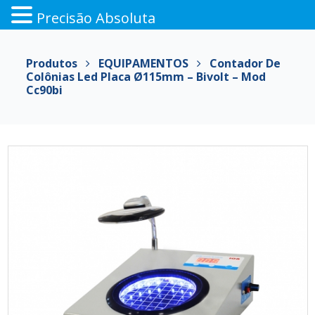
Precisão Absoluta
Pular
para
Produtos
EQUIPAMENTOS
Contador De
o
Colônias Led Placa Ø115mm – Bivolt – Mod
conteúdo
Cc90bi