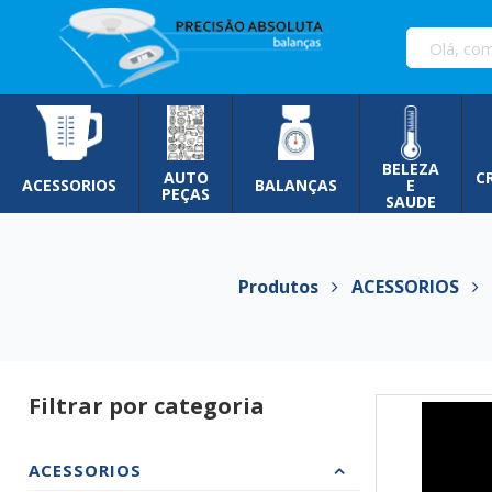
Pular
para
o
conteúdo
BELEZA
AUTO
C
ACESSORIOS
BALANÇAS
E
PEÇAS
SAUDE
Produtos
ACESSORIOS
C
Filtrar por categoria
ACESSORIOS