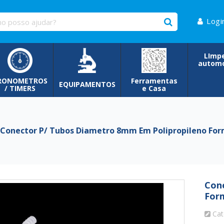
Logi
LImp
automo
RONOMETROS
Ferramentas
EQUIPAMENTOS
/ TIMERS
e Casa
onector P/ Tubos Diametro 8mm Em Polipropileno For
Con
For
Cat