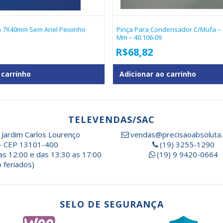
a 7X40mm Sem Anel Peixinho
Pinça Para Condensador C/Mufa – 
Mm – 40.106-09
R$
68,82
 carrinho
Adicionar ao carrinho
TELEVENDAS/SAC
 Jardim Carlos Lourenço
vendas@precisaoabsoluta.
- CEP 13101-400
(19) 3255-1290
as 12:00 e das 13:30 as 17:00
(19) 9 9420-0664
 feriados)
SELO DE SEGURANÇA