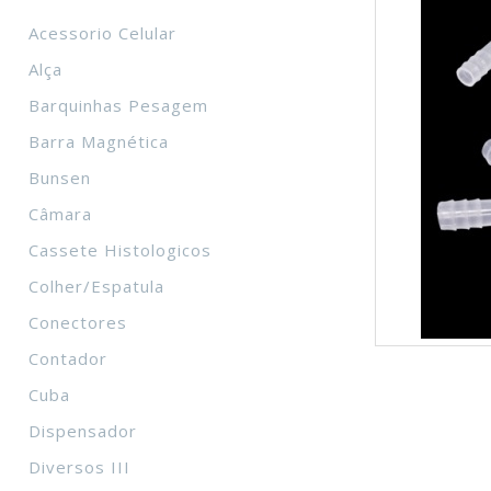
Acessorio Celular
Alça
Barquinhas Pesagem
Barra Magnética
Bunsen
Câmara
Cassete Histologicos
Colher/Espatula
Conectores
Contador
Cuba
Dispensador
Diversos III