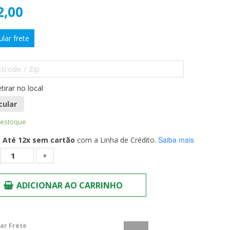
2,00
ular frete
tirar no local
cular
 estoque
Saiba mais
Até 12x sem cartão
com a Linha de Crédito.
Quantidade
ADICIONAR AO CARRINHO
lar Frete