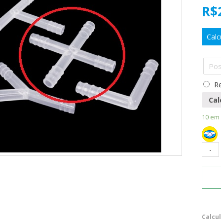
R$
Calc
Re
Cal
10 em
Calcu