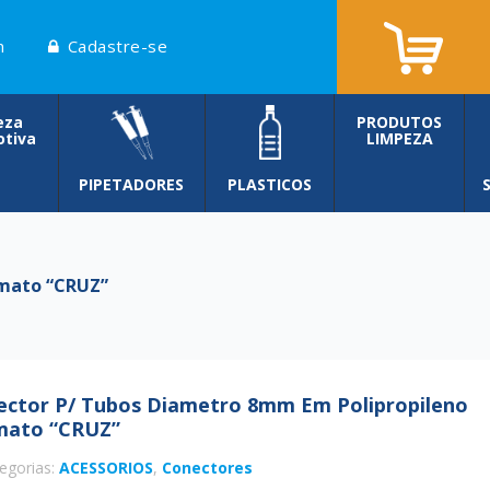
n
Cadastre-se
eza
PRODUTOS
tiva
LIMPEZA
PIPETADORES
PLASTICOS
mato “CRUZ”
ector P/ Tubos Diametro 8mm Em Polipropileno
mato “CRUZ”
egorias:
ACESSORIOS
,
Conectores