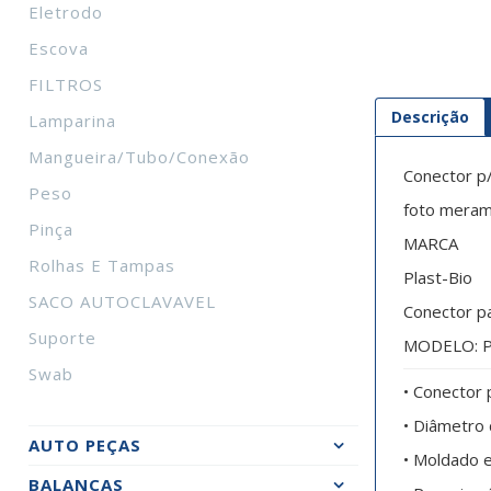
Eletrodo
Escova
FILTROS
Descrição
Lamparina
Mangueira/tubo/conexão
Conector p
Peso
foto merame
Pinça
MARCA
Rolhas E Tampas
Plast-Bio
SACO AUTOCLAVAVEL
Conector p
Suporte
MODELO: P
Swab
• Conector 
• Diâmetro
AUTO PEÇAS
• Moldado e
BALANÇAS