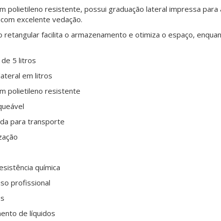
em polietileno resistente, possui graduação lateral impressa 
 com excelente vedação.
 retangular facilita o armazenamento e otimiza o espaço, enquan
de 5 litros
ateral em litros
m polietileno resistente
queável
ada para transporte
ização
esistência química
uso profissional
os
nto de líquidos