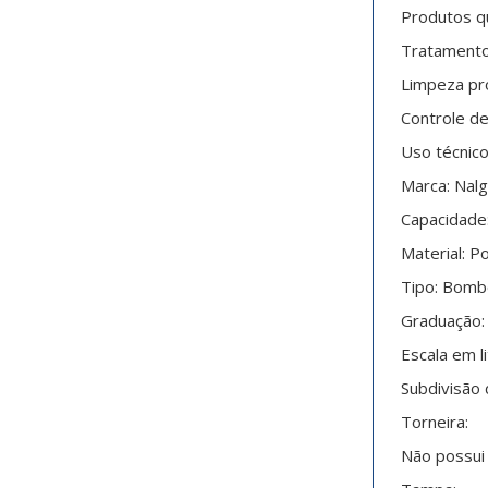
Produtos qu
Tratamento
Limpeza pro
Controle d
Uso técnico 
Marca: Nal
Capacidade:
Material: P
Tipo: Bomb
Graduação:
Escala em l
Subdivisão 
Torneira:
Não possui