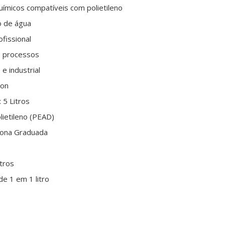
ímicos compatíveis com polietileno
 de água
fissional
e processos
e industrial
gon
 5 Litros
olietileno (PEAD)
ona Graduada
itros
de 1 em 1 litro