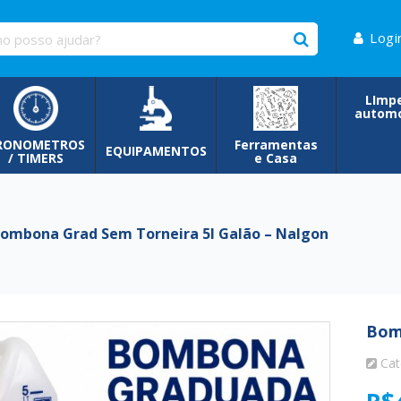
Logi
LImp
automo
RONOMETROS
Ferramentas
EQUIPAMENTOS
/ TIMERS
e Casa
mbona Grad Sem Torneira 5l Galão – Nalgon
Bom
Cat