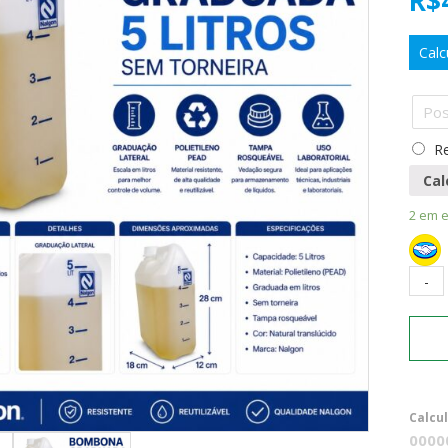
R$
Calc
Re
Cal
2 em 
Calcu