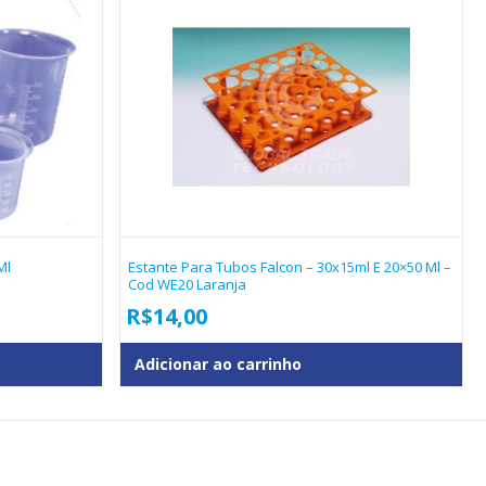
Ml
Estante Para Tubos Falcon – 30x15ml E 20×50 Ml –
Cod WE20 Laranja
R$
14,00
Adicionar ao carrinho