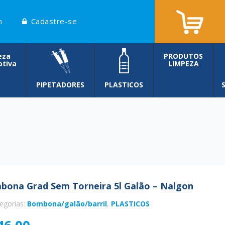
n
Cadastre-se
eza
PRODUTOS
tiva
LIMPEZA
PIPETADORES
PLASTICOS
bona Grad Sem Torneira 5l Galão – Nalgon
egorias:
Bombona/galão/barril
,
PLASTICOS