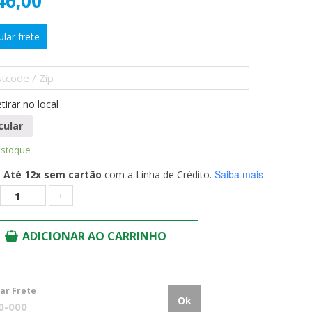
46,00
ular frete
tirar no local
cular
estoque
Saiba mais
Até 12x sem cartão
com a Linha de Crédito.
Quantidade
ADICIONAR AO CARRINHO
lar Frete
Ok