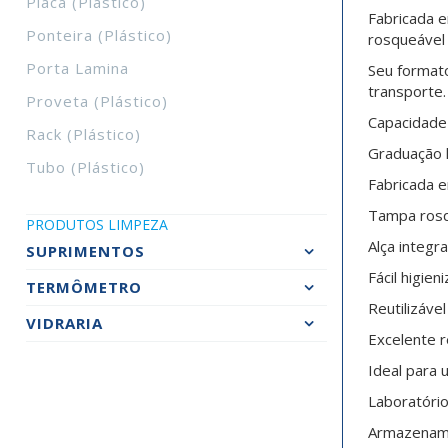
Placa (plástico)
Fabricada 
Ponteira (plástico)
rosqueável
Porta Lamina
Seu formato
transporte.
Proveta (plástico)
Capacidade 
Rack (plástico)
Graduação l
Tubo (plástico)
Fabricada e
Tampa ros
PRODUTOS LIMPEZA
Alça integr
SUPRIMENTOS
Fácil higien
TERMÔMETRO
Reutilizável
VIDRARIA
Excelente r
Ideal para 
Laboratóri
Armazename