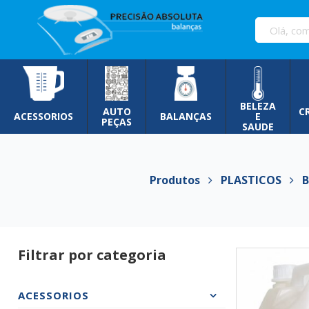
Pular
para
o
conteúdo
BELEZA
AUTO
C
ACESSORIOS
BALANÇAS
E
PEÇAS
SAUDE
Produtos
PLASTICOS
Bo
Filtrar por categoria
ACESSORIOS