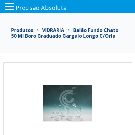
Precisão Absoluta
Pular
para
Produtos
VIDRARIA
Balão Fundo Chato
o
50 Ml Boro Graduado Gargalo Longo C/orla
conteúdo