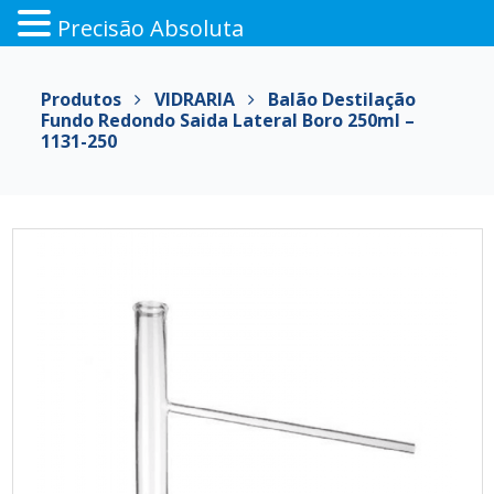
Precisão Absoluta
Pular
para
Produtos
VIDRARIA
Balão Destilação
o
Fundo Redondo Saida Lateral Boro 250ml –
conteúdo
1131-250