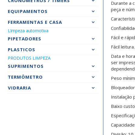
CRONOMETROS / TIMERS
Durante a c
peça e núm
EQUIPAMENTOS
Característ
FERRAMENTAS E CASA
Confiabilid
LImpeza automotiva
Fácil e ráp
PIPETADORES
Fácil leitura.
PLASTICOS
Data e hora
PRODUTOS LIMPEZA
ser impress
SUPRIMENTOS
dependendo
TERMÔMETRO
Peso mínim
Bloqueador
VIDRARIA
Instalação 
Baixo cust
Especificaç
Capacidade:
Divisão: 10