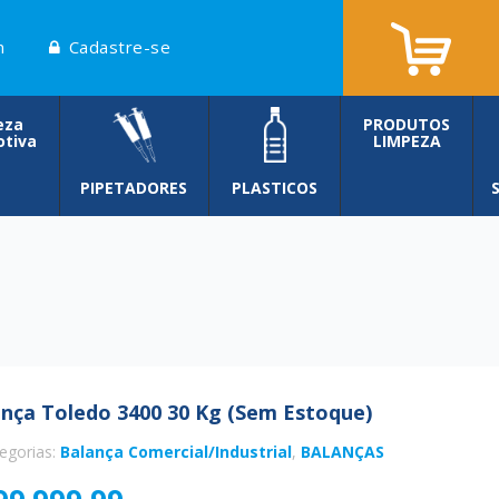
n
Cadastre-se
eza
PRODUTOS
tiva
LIMPEZA
PIPETADORES
PLASTICOS
nça Toledo 3400 30 Kg (sem Estoque)
egorias:
Balança Comercial/Industrial
,
BALANÇAS