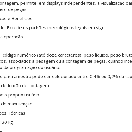
ontagem, permite, em displays independentes, a visualização da
ero de peças.
icas e Benefícios
ade. Excede os padrões metrológicos legais em vigor.
ida operação.
, código numérico (até doze caracteres), peso líquido, peso br
os, associados à pesagem ou à contagem de peças, quando interl
 da programação do usuário.
o para amostra pode ser selecionado entre 0,4% ou 0,2% da ca
 de função de contagem.
pelo próprio usuário.
o de manutenção.
ões Técnicas
 30 kg
 g