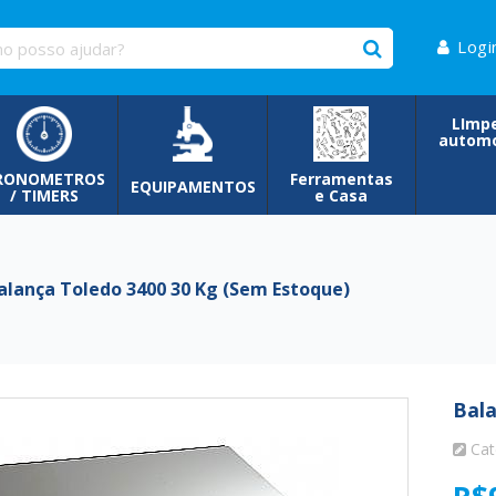
Logi
LImp
automo
RONOMETROS
Ferramentas
EQUIPAMENTOS
/ TIMERS
e Casa
lança Toledo 3400 30 Kg (sem Estoque)
Bala
Cat