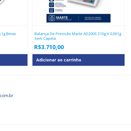
 0,1g Bmax
Balança De Precisão Marte AD200S 210g X 0,001g
Sem Capela
R$
3.710,00
Adicionar ao carrinho
com.br