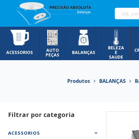
Pular
para
o
conteúdo
BELEZA
AUTO
C
ACESSORIOS
BALANÇAS
E
PEÇAS
SAUDE
Produtos
BALANÇAS
Ba
Filtrar por categoria
ACESSORIOS