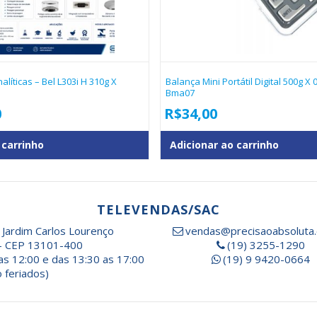
líticas – Bel L303i H 310g X
Balança Mini Portátil Digital 500g X
Bma07
0
R$
34,00
 carrinho
Adicionar ao carrinho
TELEVENDAS/SAC
 Jardim Carlos Lourenço
vendas@precisaoabsoluta.
- CEP 13101-400
(19) 3255-1290
as 12:00 e das 13:30 as 17:00
(19) 9 9420-0664
 feriados)