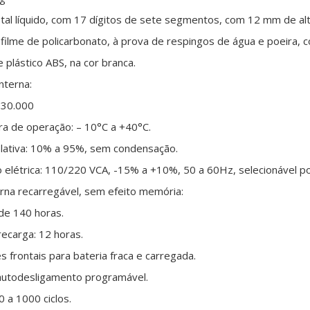
istal líquido, com 17 dígitos de sete segmentos, com 12 mm de al
filme de policarbonato, à prova de respingos de água e poeira, 
 plástico ABS, na cor branca.
nterna:
 30.000
a de operação: – 10°C a +40°C.
lativa: 10% a 95%, sem condensação.
 elétrica: 110/220 VCA, -15% a +10%, 50 a 60Hz, selecionável p
erna recarregável, sem efeito memória:
de 140 horas.
ecarga: 12 horas.
es frontais para bateria fraca e carregada.
autodesligamento programável.
00 a 1000 ciclos.