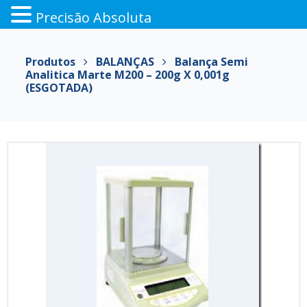
Precisão Absoluta
Pular
para
Produtos
BALANÇAS
Balança Semi
o
Analitica Marte M200 – 200g X 0,001g
conteúdo
(ESGOTADA)