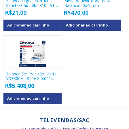
Balança Digital Portátil De
Mesa Antivibratória Para
Gancho Cap 50kg X10g STc-
Balança 40x45mm
02
R$
21,00
R$
470,00
Adicionar ao carrinho
Adicionar ao carrinho
Balança De Precisão Marte
AD330CAL 340g X 0,001g
Calibração Interna
R$
5.408,00
Adicionar ao carrinho
TELEVENDAS/SAC
Av. Andorinhas 694 - Jardim Carlos Lourenço