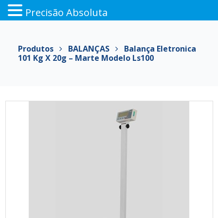
Precisão Absoluta
Pular
para
Produtos
BALANÇAS
Balança Eletronica
o
101 Kg X 20g – Marte Modelo Ls100
conteúdo