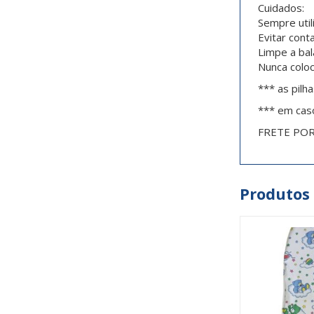
Cuidados:
Sempre util
Evitar cont
Limpe a ba
Nunca coloc
*** as pilh
*** em cas
FRETE PO
Produtos