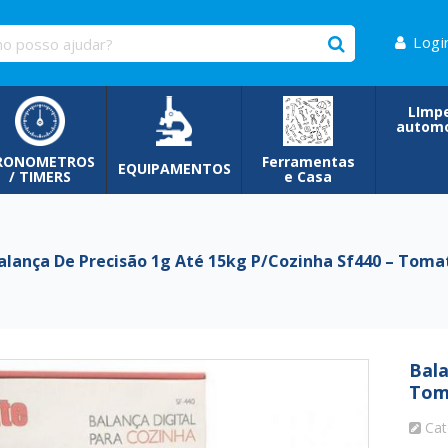
Logi
LImp
automo
RONOMETROS
Ferramentas
EQUIPAMENTOS
/ TIMERS
e Casa
lança De Precisão 1g Até 15kg P/cozinha Sf440 – Tom
Bala
Tom
Cat