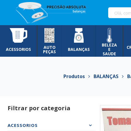
Pular
para
o
conteúdo
BELEZA
AUTO
C
ACESSORIOS
BALANÇAS
E
PEÇAS
SAUDE
Produtos
BALANÇAS
Ba
Filtrar por categoria
ACESSORIOS