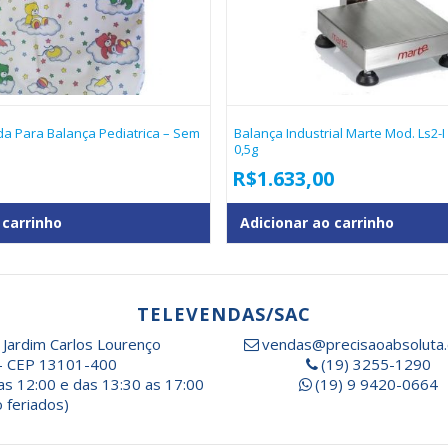
a Para Balança Pediatrica – Sem
Balança Industrial Marte Mod. Ls2-I
0,5g
R$
1.633,00
 carrinho
Adicionar ao carrinho
TELEVENDAS/SAC
 Jardim Carlos Lourenço
vendas@precisaoabsoluta.
- CEP 13101-400
(19) 3255-1290
as 12:00 e das 13:30 as 17:00
(19) 9 9420-0664
 feriados)