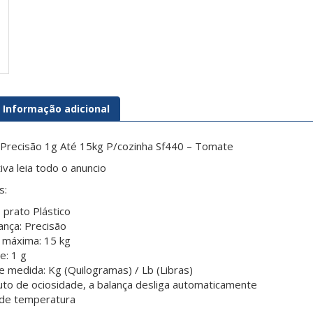
Informação adicional
 Precisão 1g Até 15kg P/cozinha Sf440 – Tomate
tiva leia todo o anuncio
s:
o prato Plástico
ança: Precisão
 máxima: 15 kg
e: 1 g
 medida: Kg (Quilogramas) / Lb (Libras)
to de ociosidade, a balança desliga automaticamente
de temperatura