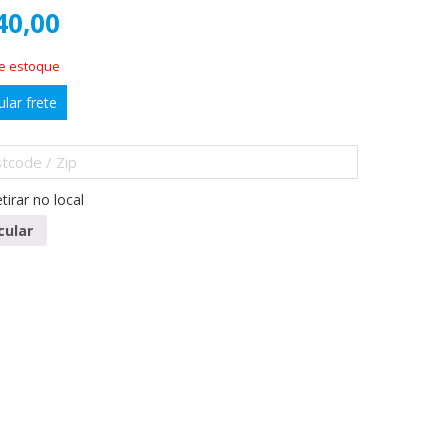
40,00
de estoque
ular frete
tirar no local
cular