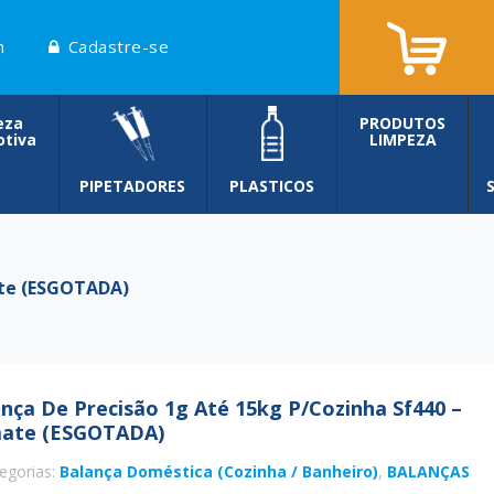
n
Cadastre-se
eza
PRODUTOS
tiva
LIMPEZA
PIPETADORES
PLASTICOS
ate (ESGOTADA)
nça De Precisão 1g Até 15kg P/cozinha Sf440 –
ate (ESGOTADA)
egorias:
Balança Doméstica (Cozinha / Banheiro)
,
BALANÇAS