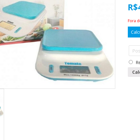
R$
Fora 
Calc
Re
Cal