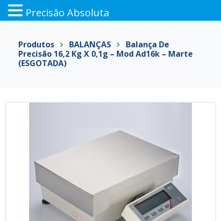
Precisão Absoluta
Pular
para
Produtos
BALANÇAS
Balança De
o
Precisão 16,2 Kg X 0,1g – Mod Ad16k – Marte
conteúdo
(ESGOTADA)